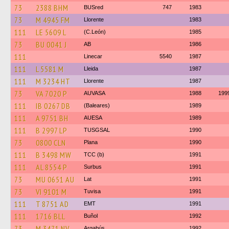
73
2388 BHM
BUSred
747
1983
73
M 4945 FM
Llorente
1983
111
LE 5609 L
(C.León)
1985
73
BU 0041 J
AB
1986
111
Linecar
5540
1987
111
L 5581 M
Lleida
1987
111
M 3234 HT
Llorente
1987
73
VA 7020 P
AUVASA
1988
199
111
IB 0267 DB
(Baleares)
1989
111
A 9751 BH
AUESA
1989
111
B 2997 LP
TUSGSAL
1990
73
0800 CLN
Plana
1990
111
B 3498 MW
TCC (b)
1991
111
AL 8554 P
Surbus
1991
73
MU 0651 AU
Lat
1991
73
VI 9101 M
Tuvisa
1991
111
T 8751 AD
EMT
1991
111
1716 BLL
Buñol
1992
73
M 3471 NV
Argabús
1992