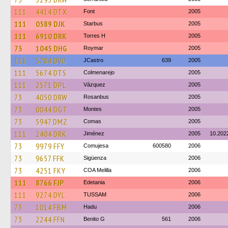
111
4414 DTX
Font
2005
111
0589 DJK
Starbus
2005
111
6910 DRK
Torres H
2005
73
1045 DHG
Roymar
2005
111
5784 DVD
JCastro
639
2005
111
5674 DTS
Colmenarejo
2005
111
2571 DPL
Vázquez
2005
73
4050 DRW
Rosanbus
2005
73
0044 DGT
Montes
2005
73
5947 DMZ
Comas
2005
111
2404 DRK
Jiménez
2005
10.202
73
9979 FFY
Comujesa
600580
2006
73
9657 FFK
Sigüenza
2006
73
4251 FKY
COA Melilla
2006
111
8766 FJP
Edetania
2006
111
9274 DYL
TUSSAM
2006
73
1014 FBM
Hadu
2006
73
2244 FFN
Benito G
561
2006