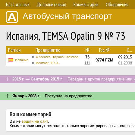
База данных
Дополнительно
Комментарии
Обновления
Автобусный транспорт
Испания, TEMSA Opalin 9 № 73
Регион
Предприятие
№
Гос.№
С...
73
09.2015
Autocares Hispano Chelvana
9774 FZM
Испания
111
01.2008
Medtrast-98 S.L.
↑
2015 г. — Сентябрь 2015 г.
Передан в другое предприятие или н
↑
Январь 2008 г.
Поступил на предприятие
Ваш комментарий
Вы не
вошли на сайт
.
Комментарии могут оставлять только зарегистрированные пользов