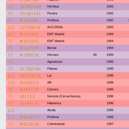
111
SS 8924 AM
Herribus
1992
73
PO 6854 BJ
Pereira
1992
73
M 9649 NF
Periferia
1992
111
CO 5046 AF
AUCORSA
1993
111
M 5739 PF
EMT Madrid
1994
73
M 6359 PC
EMT Madrid
1994
73
M 1603 PP
Bernal
1994
73
M 3000 SB
Herranz
85
1994
73
Agostense
1995
73
GC 3003 BH
Palmas
1995
111
MU 8431 BL
Lat
1996
111
BU 0432 V
AB
1996
73
A 9847 CW
Carrera
1996
73
6817 DJL
Noreste (Cersa/ Anesa)
1996
73
GI 6447 AZ
Hilarienca
1996
111
Alcala
1996
111
M 8390 TX
Periferia
1996
73
M 6328 UV
Colmenarejo
1997