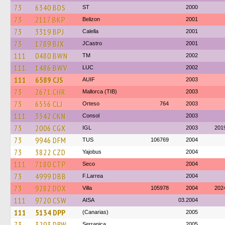
73
6340 BDS
ST
2000
73
2117 BKP
Belizon
2001
73
3319 BPJ
Calella
2001
73
1789 BJX
JCastro
2001
111
0480 BWN
TM
2002
111
1486 BWV
LUC
2002
111
6589 CJS
AUIF
2003
73
2671 CHR
Mallorca (TIB)
2003
73
6556 CLJ
Orteso
764
2003
111
3542 CKN
Consol
2003
73
2006 CGX
IGL
2003
201
73
9946 DFM
TUS
106769
2004
73
3822 CZD
Yajobus
2004
111
7180 CTP
Seco
2004
73
4999 DBB
F.Larrea
2004
73
9282 DDX
Villa
105978
2004
202
111
9720 CSW
AISA
03.2004
111
5134 DPP
(Canarias)
2005
73
3293 DRW
Serranica
2005