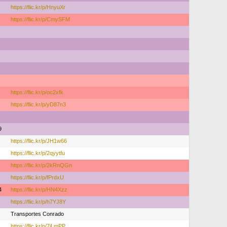
https://flic.kr/p/HnyuXr
https://flic.kr/p/CmySFM
https://flic.kr/p/oc2xfk
https://flic.kr/p/yD87n3
9
https://flic.kr/p/JH1w66
https://flic.kr/p/2qyytfu
https://flic.kr/p/2kRnQGn
https://flic.kr/p/fPrdxU
4
https://flic.kr/p/HN4Xzz
https://flic.kr/p/h7YJ8Y
Transportes Conrado
https://flic.kr/p/7jLmPP