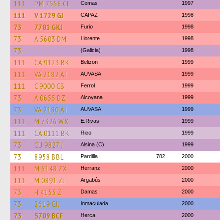
111
PM 7556 CL
Comas
1997
111
V 1729 GJ
CAPAZ
1998
73
7701 GKJ
Furio
1998
73
A 5603 DM
Llorente
1998
73
(Galicia)
1998
111
CA 9173 BK
Belizon
1999
111
VA 2182 AJ
AUVASA
1999
111
C 9000 CB
Ferrol
1999
73
A 0655 DZ
Alcoyana
1999
73
VA 2180 AJ
AUVASA
1999
111
M 7326 WX
E.Rivas
1999
111
CA 0111 BK
Rico
1999
73
CU 9827 J
Alsina (C)
1999
73
8958 BBL
Pardilla
782
2000
111
M 6148 ZX
Herranz
2000
111
M 0891 ZJ
Argabús
2000
73
H 4153 Z
Damas
2000
73
2619 CJJ
Inmaculada
2000
73
5709 BCF
Herca
2000