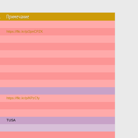
.
Примечание
https://flic.kr/p/2pnCPZK
https://flic.kr/p/KPzCfy
TUSA