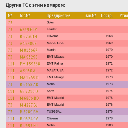
Другие ТС с этим номером:
№
Гос.№
Предприятие
Зав.№
Постр.
Утил
73
Soler
73
6269 FTY
Leader
73
B 623014
Oliveras
1968
73
A 124807
MASATUSA
1969
73
M 813667
Martin
1970
73
MA 93298
EMT Málaga
1970
111
PM 159568
EMT Palma
1971
111
A 9050 A
MASATUSA
1972
111
MA 1759 D
EMT Málaga
1973
73
B 6658 AD
Mohn
1973
111
GE 7216 D
Sarfa
1974
111
M 6866 BD
EMT Madrid
1976
73
M 4227 BJ
EMT Madrid
1976
73
B 5289 BV
TUSGSAL
1976
111
B 0624 CV
Oliveras
1978
111
B 9693 FU
Mohn
1983