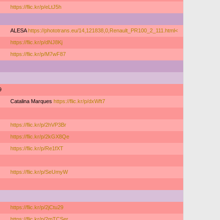
https://flic.kr/p/eLtJ5h
ALESA
https://phototrans.eu/14,121838,0,Renault_PR100_2_111.html<
https://flic.kr/p/dNJ8Kj
https://flic.kr/p/M7wF87
9
Catalina Marques
https://flic.kr/p/dxWft7
https://flic.kr/p/2hVP3Br
https://flic.kr/p/2kGX8Qe
https://flic.kr/p/Re1fXT
https://flic.kr/p/SeUmyW
https://flic.kr/p/2jCtu29
https://flic.kr/p/2mTCSer