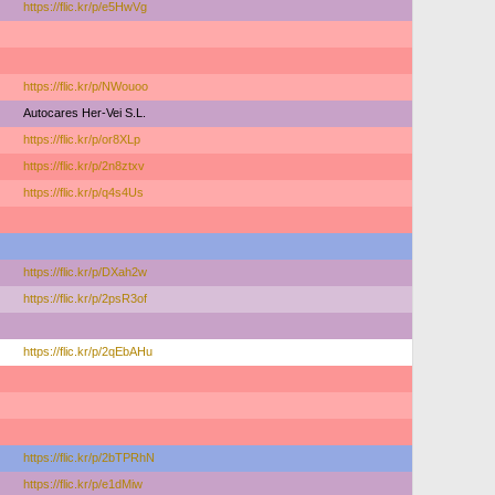
https://flic.kr/p/e5HwVg
https://flic.kr/p/NWouoo
Autocares Her-Vei S.L.
https://flic.kr/p/or8XLp
https://flic.kr/p/2n8ztxv
https://flic.kr/p/q4s4Us
https://flic.kr/p/DXah2w
https://flic.kr/p/2psR3of
https://flic.kr/p/2qEbAHu
https://flic.kr/p/2bTPRhN
https://flic.kr/p/e1dMiw