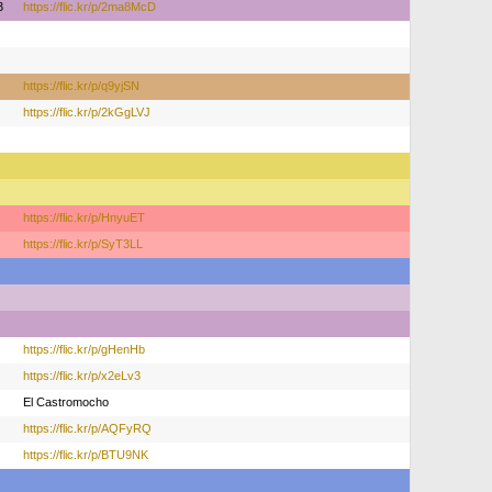
3
https://flic.kr/p/2ma8McD
https://flic.kr/p/q9yjSN
https://flic.kr/p/2kGgLVJ
https://flic.kr/p/HnyuET
https://flic.kr/p/SyT3LL
https://flic.kr/p/gHenHb
https://flic.kr/p/x2eLv3
El Castromocho
https://flic.kr/p/AQFyRQ
https://flic.kr/p/BTU9NK