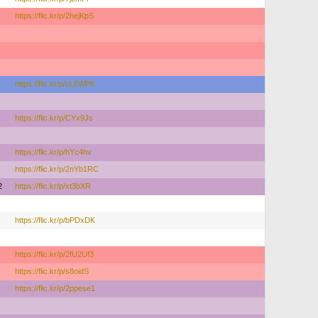
https://flic.kr/p/2hejKpS
https://flic.kr/p/oL6WPK
https://flic.kr/p/CYx9Js
https://flic.kr/p/hYc4hv
https://flic.kr/p/2nYb1RC
2
https://flic.kr/p/xt3bXR
https://flic.kr/p/bPDxDK
https://flic.kr/p/2fU2Uf3
https://flic.kr/p/s8oidS
https://flic.kr/p/2ppese1