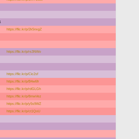
1
https://flic.kr/p/2k5nxgZ
https://flic.kr/p/rs3NWo
https://flic.kr/p/Cic2sf
https://flic.kr/p/B4w6fr
https://flic.kr/p/rdGLGh
https://flic.kr/p/8mwVez
https://flic.kr/p/y5s9WZ
https://flic.kr/p/ct1QoU