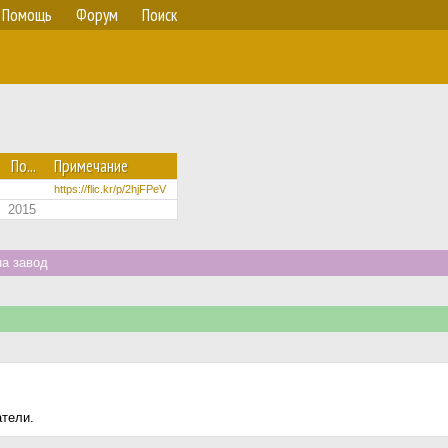
Помощь
Форум
Поиск
По...
Примечание
https://flic.kr/p/2hjFPeV
2015
а завод
атели.