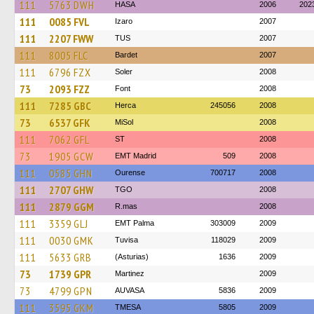
111
5763 DWH
HASA
2006
202
111
0085 FVL
Izaro
2007
111
2207 FWW
TUS
2007
111
8005 FLC
Bardet
2007
111
6796 FZX
Soler
2008
73
2093 FZZ
Font
2008
111
7285 GBC
Herca
245056
2008
73
6537 GFK
MiSol
2008
111
7062 GFL
ST
2008
73
1905 GCW
EMT Madrid
509
2008
111
0585 GHN
Ourense
700717
2008
111
2707 GHW
TGO
2008
111
2879 GGM
R.mas
2008
111
3359 GLJ
EMT Palma
303009
2009
111
0030 GMK
Tuvisa
118029
2009
111
5633 GRB
(Asturias)
1636
2009
73
1739 GPR
Martinez
2009
73
4799 GPN
AUVASA
5836
2009
111
3595 GKM
TMESA
5805
2009