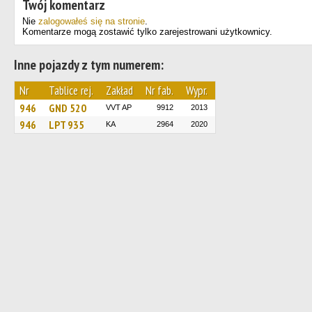
Twój komentarz
Nie
zalogowałeś się na stronie
.
Komentarze mogą zostawić tylko zarejestrowani użytkownicy.
Inne pojazdy z tym numerem:
Nr
Tablice rej.
Zakład
Nr fab.
Wypr.
946
GND 520
VVT AP
9912
2013
946
LPT 935
KA
2964
2020