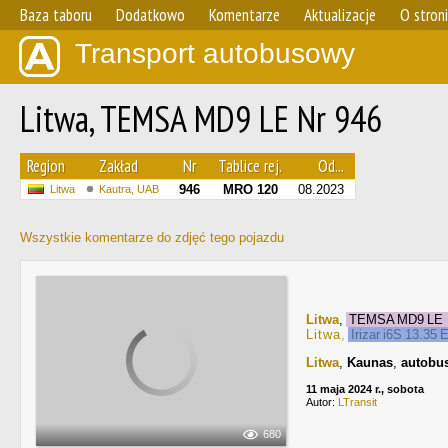
Baza taboru
Dodatkowo
Komentarze
Aktualizacje
O stron
Transport autobusowy
Litwa, TEMSA MD9 LE Nr 946
Region
Zakład
Nr
Tablice rej.
Od...
946
MRO 120
08.2023
Litwa
Kautra, UAB
Wszystkie komentarze do zdjęć tego pojazdu
Litwa
,
TEMSA MD9 L
Litwa
,
Irizar i6S 13.35 
Litwa
,
Kaunas
,
autobus
11 maja 2024 r., sobota
Autor:
LTransit
680