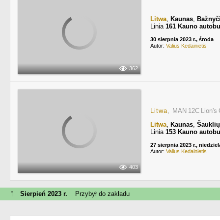
Litwa
,
Kaunas
,
Bažnyč
Linia
161 Kauno autobu
30 sierpnia 2023 r., środa
Autor:
Valius Kedainietis
362
Litwa
, MAN 12C Lion's 
Litwa
,
Kaunas
,
Šauklių
Linia
153 Kauno autobu
27 sierpnia 2023 r., niedziel
Autor:
Valius Kedainietis
403
↑
Sierpień 2023 r.
Przybył do zakładu