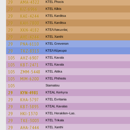
29
AMA-4322
ΚΤΕL Phocis
29
KIZ-6966
KTEL Kilkis
29
KAE-4244
ΚΤΕL Karditsa
29
KAH-7800
ΚΤΕL Karditsa
29
XKN-4182
ΚΤΕΛ Λακωνίας
29
AHE-4244
KTEL Xanthi
29
PNA-6110
ΚΤΕL Grevenon
29
TKZ-8313
ΚΤΕΛ Κέρκυρα
105
AHZ-6907
KTEL Kavala
105
KBT-2471
KTEL Kavala
105
ZMM-5448
KΤΕL Αttika
105
MIM-6200
ΚΤΕL Phthiotis
105
Stamatiou
29
KYN-4981
KTEAL Kerkyra
29
KHA-5797
ΚΤΕL Evritania
29
KBT-5895
KTEAL Kavalas
29
HKI-1370
KTEL Heraklion–Las.
29
TKE-3003
ΚΤΕL Τrikala
29
AHA-7444
KTEL Xanthi