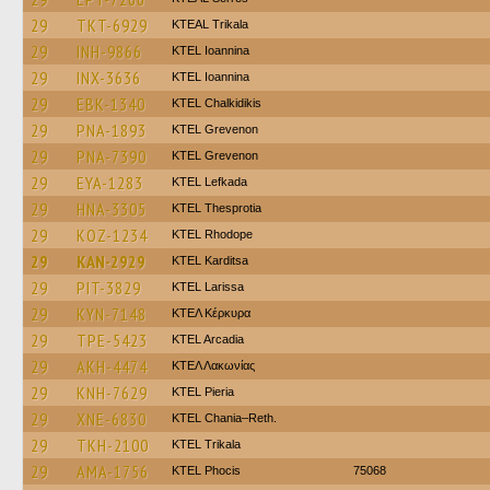
29
TKT-6929
KTEAL Trikala
29
INH-9866
KTEL Ioannina
29
INX-3636
KTEL Ioannina
29
EBK-1340
ΚΤΕL Chalkidikis
29
PNA-1893
ΚΤΕL Grevenon
29
PNA-7390
ΚΤΕL Grevenon
29
EYA-1283
KTEL Lefkada
29
HNA-3305
KTEL Thesprotia
29
KOZ-1234
KTEL Rhodope
29
KAN-2929
ΚΤΕL Karditsa
29
PIT-3829
KTEL Larissa
29
KYN-7148
ΚΤΕΛ Κέρκυρα
29
TPE-5423
KTEL Arcadia
29
AKH-4474
ΚΤΕΛ Λακωνίας
29
KNH-7629
KTEL Pieria
29
XNE-6830
KTEL Chania–Reth.
29
TKH-2100
ΚΤΕL Τrikala
29
AMA-1756
ΚΤΕL Phocis
75068