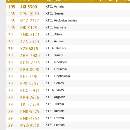
105
AXI-5300
KTEL Achaia
105
EPN-9150
KTEL Serres
105
MEZ-2277
KTEL Aitoloakarnanias
105
INK-9179
KTEL Ioannina
29
ZMK-5173
KΤΕL Αttika
29
AZA-7310
KTEL Achaia
29
KZX-3875
KTEAL Kozani
29
AHM-3480
KTEL Xanthi
29
KOM-2735
KTEL Rhodope
29
KPH-8998
KTEL Corinthia
29
KEZ-2590
KTEL Cephalonia
29
EPK-9255
KTEL Serres
29
BOO-6933
KTEAL Volos
29
KPN-2626
KTEL Argolida
29
TKT-7529
ΚΤΕL Τrikala
29
HMK-9429
KTEL Imathia
29
PMK-4754
KTEL Drama
29
MYZ-9138
KTEL Lesbos