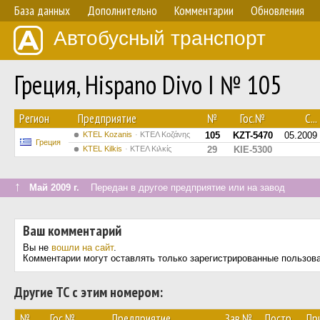
База данных
Дополнительно
Комментарии
Обновления
Автобусный транспорт
Греция, Hispano Divo I № 105
Регион
Предприятие
№
Гос.№
С...
ΚΤΕL Kozanis
ΚΤΕΛ Κοζάνης
105
KZT-5470
05.2009
Греция
KTEL Kilkis
ΚΤΕΛ Κιλκίς
29
KIE-5300
↑
Май 2009 г.
Передан в другое предприятие или на завод
Ваш комментарий
Вы не
вошли на сайт
.
Комментарии могут оставлять только зарегистрированные пользов
Другие ТС с этим номером:
№
Гос.№
Предприятие
Зав.№
Постр.
Пр