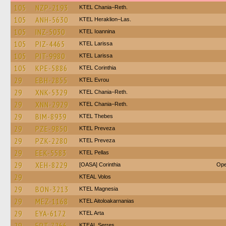
105
NZP-2193
KTEL Chania–Reth.
105
ANH-5630
KTEL Heraklion–Las.
105
INZ-5030
KTEL Ioannina
105
PIZ-4465
KTEL Larissa
105
PIT-9980
KTEL Larissa
105
KPE-5886
KTEL Corinthia
29
EBH-2855
KTEL Evrou
29
XNK-5329
KTEL Chania–Reth.
29
XNN-2929
KTEL Chania–Reth.
29
BIM-8939
KTEL Thebes
29
PZE-9850
KTEL Preveza
29
PZK-2280
KTEL Preveza
29
EEK-5583
KTEL Pellas
29
XEH-8229
[OASA] Corinthia
Ope
29
KTEAL Volos
29
BON-3213
ΚΤΕL Magnesia
29
MEZ-1168
KTEL Aitoloakarnanias
29
EYA-6172
KTEL Arta
29
EPT-7266
KTEAL Serres