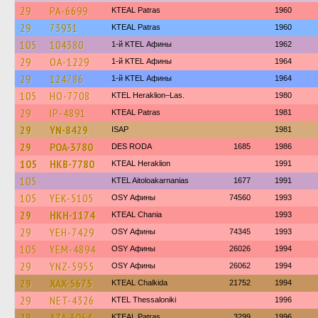
29
PA-6699
KTEAL Patras
1960
29
73931
KTEAL Patras
1960
105
104380
1-й KTEL Афины
1962
29
OA-1229
1-й KTEL Афины
1964
29
124786
1-й KTEL Афины
1964
105
HO-7708
KTEL Heraklion–Las.
1980
29
IP-4891
KTEAL Patras
1981
29
YN-8429
ISAP
1981
29
POA-3780
DES RODA
1685
1986
105
HKB-7780
KTEAL Heraklion
1991
105
KTEL Aitoloakarnanias
1677
1991
105
YEK-5105
OSY Афины
74560
1993
29
HKH-1174
KTEAL Chania
1993
29
YEH-7429
OSY Афины
74345
1993
105
YEM-4894
OSY Афины
26026
1994
29
YNZ-5955
OSY Афины
26062
1994
29
XAX-5675
KTEAL Chalkida
21752
1994
29
NET-4326
KTEL Thessaloniki
1996
29
AZA-3064
KTEAL Patras
3299
1996