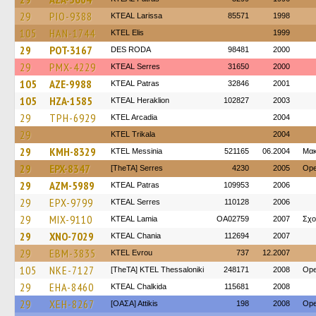
29
PIO-9388
KTEAL Larissa
85571
1998
105
HAN-1744
KTEL Elis
1999
29
POT-3167
DES RODA
98481
2000
29
PMX-4229
KTEAL Serres
31650
2000
105
AZE-9988
KTEAL Patras
32846
2001
105
HZA-1585
KTEAL Heraklion
102827
2003
29
TPH-6929
KTEL Arcadia
2004
29
ΚΤΕL Τrikala
2004
29
KMH-8329
KTEL Messinia
521165
06.2004
Μακ
29
EPX-8347
[TheTA] Serres
4230
2005
Ope
29
AZM-5989
KTEAL Patras
109953
2006
29
EPX-9799
KTEAL Serres
110128
2006
29
MIX-9110
KTEAL Lamia
OA02759
2007
Σχο
29
XNO-7029
KTEAL Chania
112694
2007
29
EBM-3835
KTEL Evrou
737
12.2007
105
NKE-7127
[TheTA] KTEL Thessaloniki
248171
2008
Ope
29
EHA-8460
KTEAL Chalkida
115681
2008
29
XEH-8267
[ΟΑΣΑ] Αttikis
198
2008
Ope