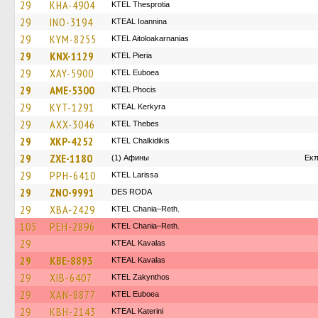
29
KHA-4904
KTEL Thesprotia
29
INO-3194
KTEAL Ioannina
29
KYM-8255
KTEL Aitoloakarnanias
29
KNX-1129
KTEL Pieria
29
XAY-5900
ΚΤΕL Euboea
29
AME-5300
ΚΤΕL Phocis
29
KYT-1291
KTEAL Kerkyra
29
AXX-3046
KTEL Thebes
29
XKP-4252
ΚΤΕL Chalkidikis
29
ZXE-1180
(1) Афины
Εκπ
29
PPH-6410
KTEL Larissa
29
ZNO-9991
DES RODA
29
XBA-2429
KTEL Chania–Reth.
105
PEH-2896
KTEL Chania–Reth.
29
KTEAL Kavalas
29
KBE-8893
KTEAL Kavalas
29
XIB-6407
KTEL Zakynthos
29
XAN-8877
ΚΤΕL Euboea
29
KBH-2143
KTEAL Katerini