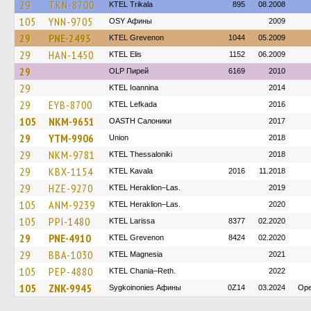
29
TKN-8700
ΚΤΕL Τrikala
895
08.2008
105
YNN-9705
OSY Афины
2009
29
PNE-2493
ΚΤΕL Grevenon
1044
05.2009
29
HAN-1450
KTEL Elis
1152
06.2009
29
OLP Пирей
6169
2010
29
KTEL Ioannina
2014
29
EYB-8700
KTEL Lefkada
2016
105
NKM-9651
OASTH Салоники
2017
29
YTM-9906
Union
2018
29
NKM-9781
KTEL Thessaloniki
2018
29
KBX-1154
KTEL Kavala
2016
11.2018
29
HZE-9270
KTEL Heraklion–Las.
2019
105
ANM-9239
KTEL Heraklion–Las.
2020
105
PPI-1480
KTEL Larissa
8377
02.2020
29
PNE-4910
ΚΤΕL Grevenon
8424
02.2020
29
BBA-1030
ΚΤΕL Magnesia
2021
105
PEP-4880
KTEL Chania–Reth.
2022
105
ZNK-9945
Sygkoinonies Афины
0Z14
03.2024
Ope