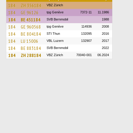
184
ZH 356184
VBZ Zürich
184
GE 96126
tpg Genève
7372-11
11.1986
184
BE 451184
SVB Bernmobil
1988
184
GE 960568
tpg Genève
114936
2008
184
BE 804184
STI Thun
132095
2016
184
LU 15006
VBL Luzern
132907
2017
184
BE 883184
SVB Bernmobil
2022
184
ZH 288184
VBZ Zürich
70040-001
06.2024