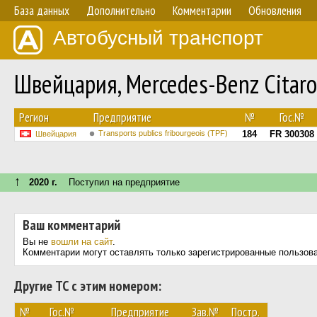
База данных
Дополнительно
Комментарии
Обновления
Автобусный транспорт
Швейцария, Mercedes-Benz Citar
Регион
Предприятие
№
Гос.№
Transports publics fribourgeois (TPF)
184
FR 300308
Швейцария
↑
2020 г.
Поступил на предприятие
Ваш комментарий
Вы не
вошли на сайт
.
Комментарии могут оставлять только зарегистрированные пользов
Другие ТС с этим номером:
№
Гос.№
Предприятие
Зав.№
Постр.