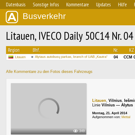
Datenbasis
Sonstige Infos
Kommentare
Updates
Hilfe
Busverkehr
Litauen, IVECO Daily 50C14 Nr. 04
Region
Bhf.
Nr.
KZ
Alytaus autobusų parkas, branch of UAB „Kautra“
04
CCM 
Litauen
Alle Kommentare zu den Fotos dieses Fahrzeugs
Litauen
,
Vilnius
,
Iešmi
Linie
Vilnius — Alytus
Montag, 21. April 2014
Aufgenommen von:
Mettal
349