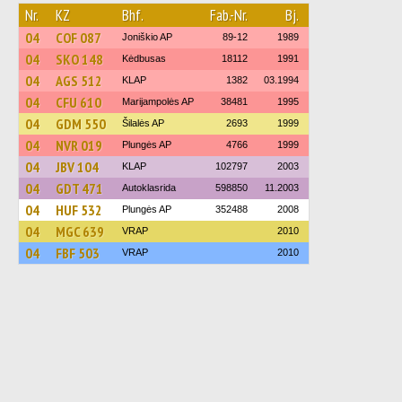
Nr.
KZ
Bhf.
Fab.-Nr.
Bj.
04
COF 087
Joniškio AP
89-12
1989
04
SKO 148
Kėdbusas
18112
1991
04
AGS 512
KLAP
1382
03.1994
04
CFU 610
Marijampolės AP
38481
1995
04
GDM 550
Šilalės AP
2693
1999
04
NVR 019
Plungės AP
4766
1999
04
JBV 104
KLAP
102797
2003
04
GDT 471
Autoklasrida
598850
11.2003
04
HUF 532
Plungės AP
352488
2008
04
MGC 639
VRAP
2010
04
FBF 503
VRAP
2010