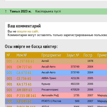
↑
Тамыз 2023 ж.
Кәсіпорынға түсті
Ваш комментарий
Вы не
вошли на сайт
.
Комментарии могут оставлять только зарегистрированные пользов
Осы нөмірге ие басқа көліктер:
№
Мем.№
Предприятие
Зауыт.№
Постр.
Приме
001
А 297 ВВ 61
Антей
1978
001
СМ 727 61
Аксай-Авто
373749
2004
001
СА 670 61
Аксай-Авто
373749
2004
001
СЕ 736 61
АВВА-Транс
421136
2005
001
КА 175 61
Курьер
482159
2006
001
АМ 089 61
Росавтотранс
470529
2006
001
Р 233 ОВ 161
Автолайн РнД
1735
2007
Маршру
001
КВ 045 61
РГАТП-1 Ростов
569
2007
Маршру
АТП-5
3066
2007
Маршру