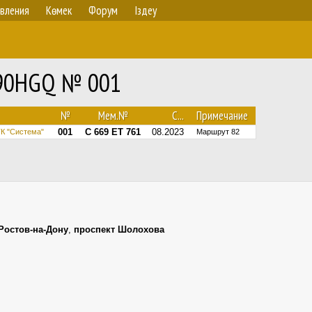
вления
Көмек
Форум
Іздеу
6890HGQ № 001
№
Мем.№
С...
Примечание
001
С 669 ЕТ 761
08.2023
К "Система"
Маршрут 82
Ростов-на-Дону
,
проспект Шолохова