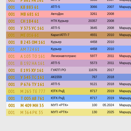
001
Р 861 РА 161
001
КВ 883 61
АТП-5
3066
2007
Маршру
001
МВ 681 61
АвтоДон
3261
2008
001
СН 184 61
НТК Курьер
20357
2008
001
У 375 УС 161
АТП-5
3645
2008
Маршру
001
МЕ 016 61
Карат/АТП-7
4931
2010
Маршрут
001
В 243 ОМ 161
Курьер
4458
2010
001
АМ 724 61
Курьер
4458
2010
001
А 103 ТО 161
Легионавтотранс
5977
2011
Маршру
001
В 192 НА 161
АТП-5
5573
2011
Маршру
001
Е 195 ХУ 161
ГУАТП РО
11676
2017
001
У 345 ТС 161
АК1559
767
2018
001
Р 676 ТУ 161
АТП-5
9121
2018
Маршрут
001
М 265 ТЕ 777
ЮТК РнД
8717
2019
Маршру
001
Т 005 АВ 761
ЮТК РнД
8717
2019
Маршру
001
М 409 МН 35
МУП «РТК»
100
05.2024
Маршрут
001
М 364 РК 35
МУП «РТК»
130
2025
Маршрут