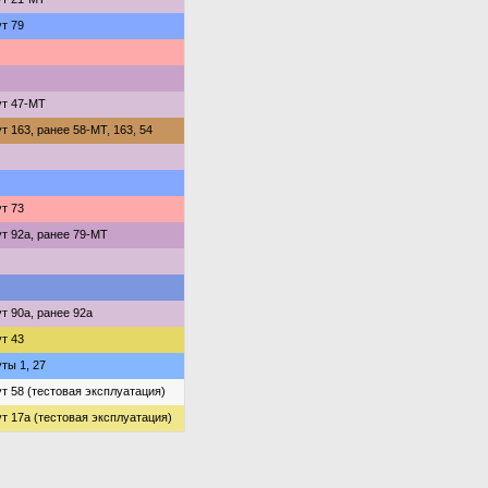
т 79
т 47-МТ
 163, ранее 58-МТ, 163, 54
т 73
т 92а, ранее 79-МТ
 90а, ранее 92а
т 43
ты 1, 27
 58 (тестовая эксплуатация)
 17а (тестовая эксплуатация)