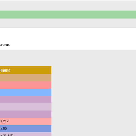
атели.
чание
т 212
т 80
т 21-МТ