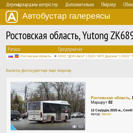
Дерекқорлардағы өзгерістер
Дополнительно
Пікірлер
Обно
Автобустар галереясы
Ростовская область, Yutong ZK
Регион
Предприятие
Ростовская область
ООО "ДОН-Авто" | ООО "АТП Донское" | ООО "Т
Көліктің фотосуреттері бәрі пікірлер
Ростовская область
,
Маршрут
82
12 Сәуірдің 2025 ж., Сенбі
Автор:
Alenov
319