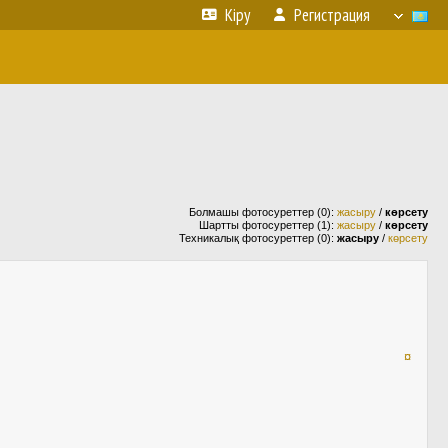
Кіру
Регистрация
Болмашы фотосуреттер (0):
жасыру
/
көрсету
Шартты фотосуреттер (1):
жасыру
/
көрсету
Техникалық фотосуреттер (0):
жасыру
/
көрсету
¤