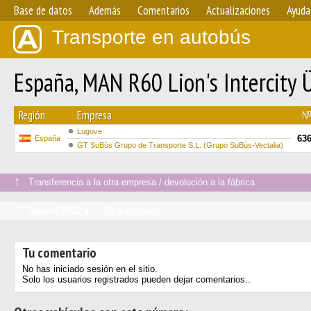
Base de datos
Además
Comentarios
Actualizaciones
Ayuda
Transporte en autobús
España, MAN R60 Lion's Intercit
Región
Empresa
Lugove
63
España
GT SuBús Grupo de Transporte S.L. (Grupo SuBús-Vectalia)
↑
Transferencia a la otra empresa / devolución a la fábrica
↑
Agosto 2022 a.
En explotación
Tu comentario
No has iniciado sesión en el sitio.
Solo los usuarios registrados pueden dejar comentarios..