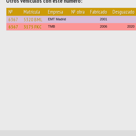
Otros vehículos con este número:
№
Matrícula
Empresa
№ obra
Fabricado
Desguazado
6367
5320 BML
EMT Madrid
2001
6367
3175 FKC
TMB
2006
2020