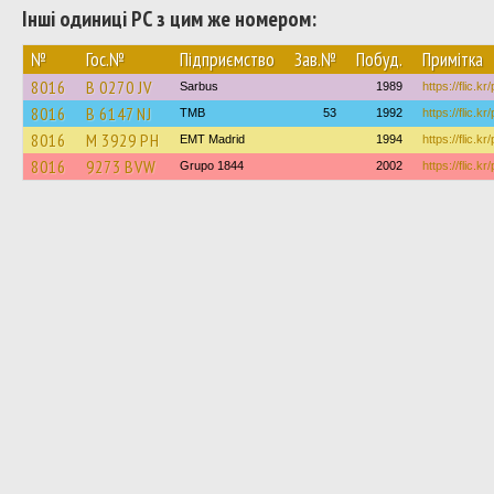
Інші одиниці РС з цим же номером:
№
Гос.№
Підприємство
Зав.№
Побуд.
Примітка
8016
B 0270 JV
Sarbus
1989
https://flic.kr
8016
B 6147 NJ
TMB
53
1992
https://flic.k
8016
M 3929 PH
EMT Madrid
1994
https://flic.k
8016
9273 BVW
Grupo 1844
2002
https://flic.