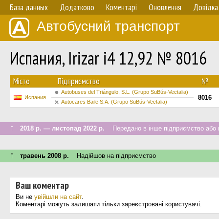
База данных
Додатково
Коментарі
Оновлення
Довідка
Автобусний транспорт
Испания, Irizar i4 12,92 № 8016
Мiсто
Підприємство
№
Autobuses del Triángulo, S.L. (Grupo SuBús-Vectalia)
8016
Испания
Autocares Baile S.A. (Grupo SuBús-Vectalia)
↑
2018 р. — листопад 2022 р.
Передано в інше підприємство або н
↑
травень 2008 р.
Надійшов на підприємство
Ваш коментар
Ви не
увійшли на сайт
.
Коментарі можуть залишати тільки зареєстровані користувачі.