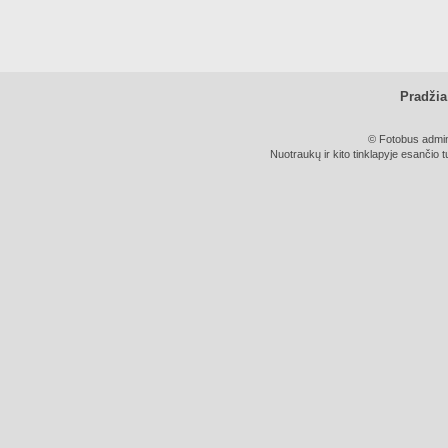
Pradžia
© Fotobus admini
Nuotraukų ir kito tinklapyje esančio t