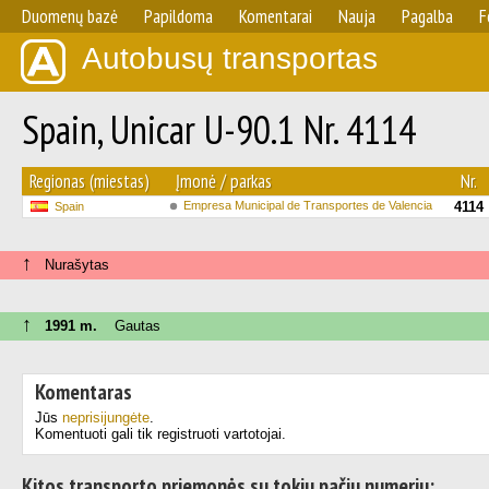
Duomenų bazė
Papildoma
Komentarai
Nauja
Pagalba
F
Autobusų transportas
Spain, Unicar U-90.1 Nr. 4114
Regionas (miestas)
Įmonė / parkas
Nr.
Empresa Municipal de Transportes de Valencia
4114
Spain
↑
Nurašytas
↑
1991 m.
Gautas
Komentaras
Jūs
neprisijungėte
.
Komentuoti gali tik registruoti vartotojai.
Kitos transporto priemonės su tokiu pačiu numeriu: