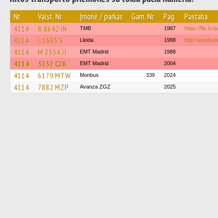
Nr.
Valst. Nr.
Įmonė / parkas
Gam. Nr.
Pag.
Pastaba
4114
B 8642 IN
TMB
1987
https://flic.kr
4114
L 1685 S
Lleida
1988
http://autobus
4114
M 2354 JJ
EMT Madrid
1988
4114
5252 CZK
EMT Madrid
2004
4114
6179 MTW
Monbus
339
2024
4114
7882 MZP
Avanza ZGZ
2025