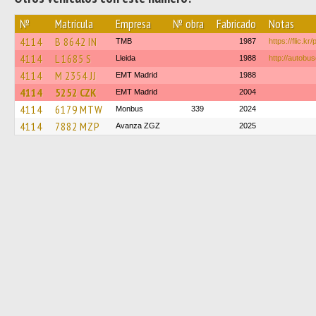
№
Matrícula
Empresa
№ obra
Fabricado
Notas
4114
B 8642 IN
TMB
1987
https://flic.k
4114
L 1685 S
Lleida
1988
http://autobus
4114
M 2354 JJ
EMT Madrid
1988
4114
5252 CZK
EMT Madrid
2004
4114
6179 MTW
Monbus
339
2024
4114
7882 MZP
Avanza ZGZ
2025