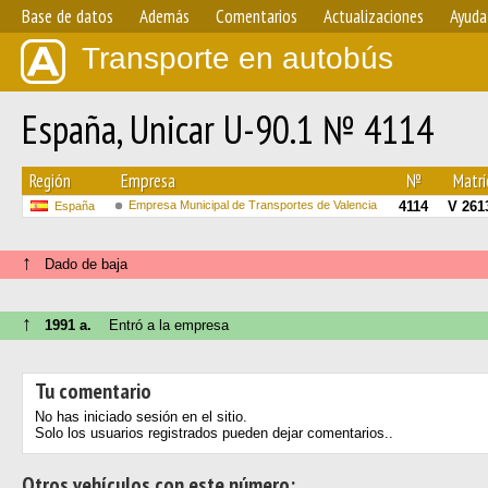
Base de datos
Además
Comentarios
Actualizaciones
Ayuda
Transporte en autobús
España, Unicar U-90.1 № 4114
Región
Empresa
№
Matrí
Empresa Municipal de Transportes de Valencia
4114
V 261
España
↑
Dado de baja
↑
1991 a.
Entró a la empresa
Tu comentario
No has iniciado sesión en el sitio.
Solo los usuarios registrados pueden dejar comentarios..
Otros vehículos con este número: