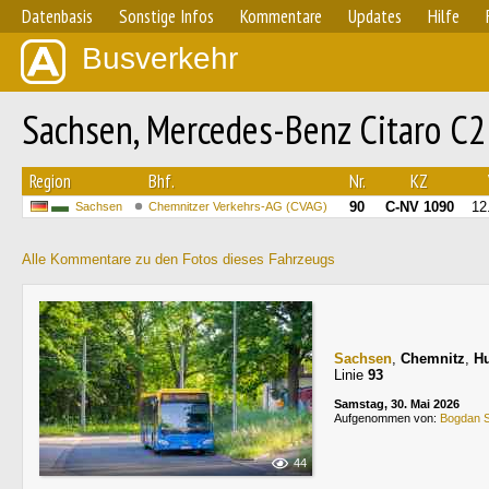
Datenbasis
Sonstige Infos
Kommentare
Updates
Hilfe
Busverkehr
Sachsen, Mercedes-Benz Citaro C2 
Region
Bhf.
Nr.
KZ
90
C-NV 1090
12
Sachsen
Chemnitzer Verkehrs-AG (CVAG)
Alle Kommentare zu den Fotos dieses Fahrzeugs
Sachsen
,
Chemnitz
,
Hu
Linie
93
Samstag, 30. Mai 2026
Aufgenommen von:
Bogdan 
44