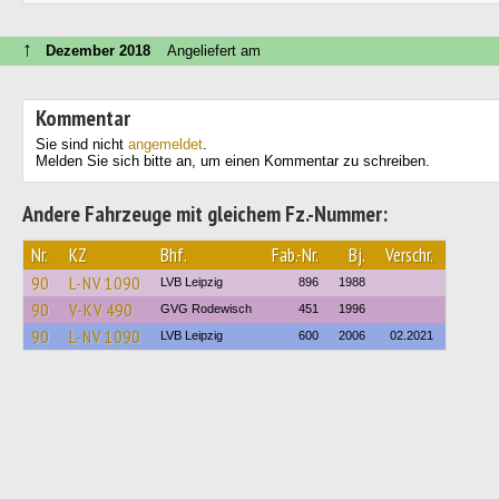
↑
Dezember 2018
Angeliefert am
Kommentar
Sie sind nicht
angemeldet
.
Melden Sie sich bitte an, um einen Kommentar zu schreiben.
Andere Fahrzeuge mit gleichem Fz.-Nummer:
Nr.
KZ
Bhf.
Fab.-Nr.
Bj.
Verschr.
90
L-NV 1090
LVB Leipzig
896
1988
90
V-KV 490
GVG Rodewisch
451
1996
90
L-NV 1090
LVB Leipzig
600
2006
02.2021