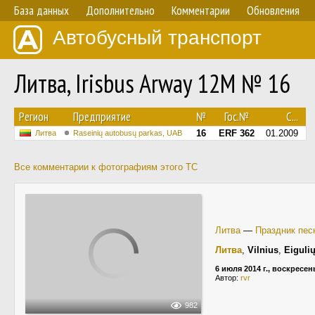
База данных
Дополнительно
Комментарии
Обновления
Автобусный транспорт
Литва, Irisbus Arway 12M № 16
Регион
Предприятие
№
Гос.№
С...
16
ERF 362
01.2009
Литва
Raseinių autobusų parkas, UAB
Все комментарии к фотографиям этого ТС
Литва
—
Праздник пес
Литва
,
Vilnius
,
Eiguli
6 июля 2014 г., воскресен
Автор:
rvr
982