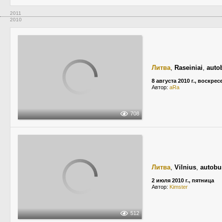
2011
2010
Литва
,
Raseiniai
,
auto
8 августа 2010 г., воскре
Автор:
aRa
708
Литва
,
Vilnius
,
autobu
2 июля 2010 г., пятница
Автор:
Kimster
512