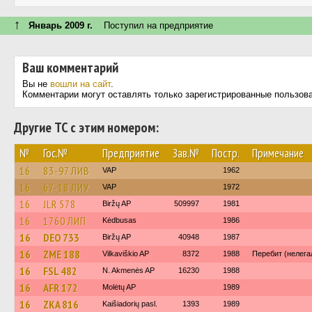
↑
Январь 2009 г.
Поступил на предприятие
Ваш комментарий
Вы не
вошли на сайт
.
Комментарии могут оставлять только зарегистрированные пользов
Другие ТС с этим номером:
№
Гос.№
Предприятие
Зав.№
Постр.
Примечание
16
83-97 ЛИВ
VAP
1962
16
67-18 ЛИУ
VAP
1972
16
JLR 578
Biržų AP
509997
1981
16
1760 ЛИП
Kėdbusas
1986
16
DEO 733
Biržų AP
40948
1987
16
ZME 188
Vilkaviškio AP
8372
1988
Перебит (нелега
16
FSL 482
N. Akmenės AP
16230
1988
16
AFR 172
Molėtų AP
1989
16
ZKA 816
Kaišiadorių pasl.
1393
1989