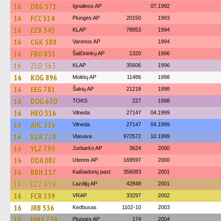
16
DRG 571
Ignalinos AP
07.1992
16
FCC 514
Plungės AP
20150
1993
16
EZB 343
KLAP
78853
1994
16
CGK 588
Varėnos AP
1994
16
FBO 831
Šalčininkų AP
1320
1996
16
ZLO 563
KLAP
35606
1996
16
KOG 896
Molėtų AP
11486
1998
16
EEG 781
Šakių AP
21218
1998
16
DOG 630
TOKS
227
1998
16
HEO 516
Vilneda
27147
04.1999
16
AHL 516
Vilneda
27147
04.1999
16
KLR 220
Vlasava
972572
10.1999
16
YLZ 795
Jurbarko AP
3624
2000
16
DDA 082
Utenos AP
169597
2000
16
BBH 117
Kaišiadorių pasl.
356083
2001
16
ECZ 659
Lazdijų AP
42848
2001
16
FCR 239
VRAP
33297
2002
16
JRB 536
Kėdbusas
1102-10
2003
16
HMS 739
Plungės AP
174
2004