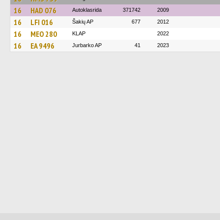
16
HAD 076
Autoklasrida
371742
2009
16
LFI 016
Šakių AP
677
2012
16
MEO 280
KLAP
2022
16
EA 9496
Jurbarko AP
41
2023