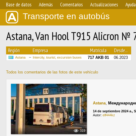
Base de datos
Además
Comentarios
Actualizaciones
Ayuda
Transporte en autobús
Astana, Van Hool T915 Alicron №
Región
Empresa
Matrícula
Desde...
717 AKB 01
06.2023
Astana
Intercity, tourist, excursion buses
Todos los comentarios de las fotos de este vehículo
Astana
,
Международны
14 de septiembre 2024 a.,
Autor:
elf444kz
319