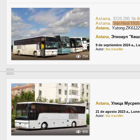
Astana
, EOS 200
№
4
Astana
,
Van Hool T915
Astana
, Yutong ZK612
Astana
,
Этноаул "Көш
9 de septiembre 2024 a., L
Autor:
the.traveller
754
2024
2023
Astana
,
Улица Мусреп
21 de agosto 2023 a., Lune
Autor:
the.traveller
408