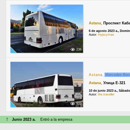
Astana
,
Проспект Каб
6 de agosto 2023 a., Domi
Autor:
Нурсултан
236
Astana
,
Mercedes-Be
Astana
,
Улица Е-321
10 de junio 2023 a., Sábad
Autor:
the.traveller
570
↑
Junio 2023 a.
Entró a la empresa