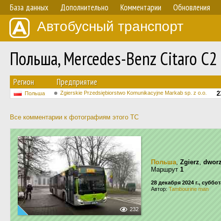
База данных
Дополнительно
Комментарии
Обновления
Автобусный транспорт
Польша, Mercedes-Benz Citaro C
Регион
Предприятие
Zgierskie Przedsiębiorstwo Komunikacyjne Markab sp. z o.o.
2
Польша
Все комментарии к фотографиям этого ТС
Польша
,
Zgierz
,
dwor
Маршрут
1
28 декабря 2024 г., суббот
Автор:
Tambourine man
232