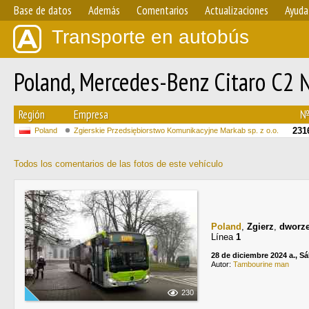
Base de datos
Además
Comentarios
Actualizaciones
Ayuda
Transporte en autobús
Poland, Mercedes-Benz Citaro C2
Región
Empresa
231
Poland
Zgierskie Przedsiębiorstwo Komunikacyjne Markab sp. z o.o.
Todos los comentarios de las fotos de este vehículo
Poland
,
Zgierz
,
dworz
Línea
1
28 de diciembre 2024 a., S
Autor:
Tambourine man
230