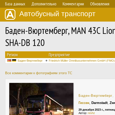
База данных
Дополнительно
Комментарии
Обновления
Автобусный транспорт
Баден-Вюртемберг, MAN 43C Lion'
SHA-DB 120
Регион
Предприятие
Баден-Вюртемберг
Friedrich Müller Omnibusunternehmen GmbH (FMO)
Все комментарии к фотографиям этого ТС
Баден-Вюртемберг
,
Гессен
,
Darmstadt
,
Zwe
29 декабря 2023 г., пятни
Автор:
reshz