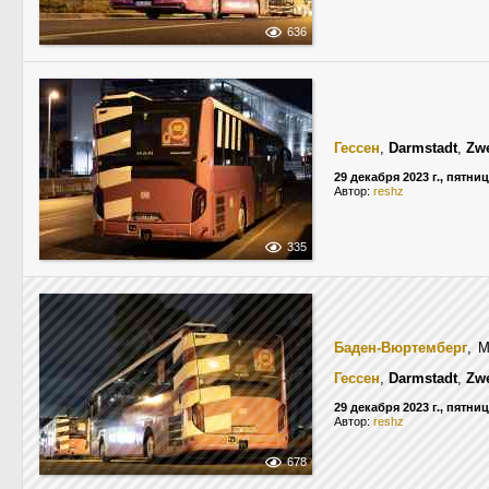
636
Гессен
,
Darmstadt
,
Zwe
29 декабря 2023 г., пятни
Автор:
reshz
335
Баден-Вюртемберг
, M
Гессен
,
Darmstadt
,
Zwe
29 декабря 2023 г., пятни
Автор:
reshz
678