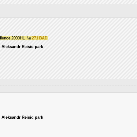
llence 2000HL
№
271 BAD
 Aleksandr Reisid park
 Aleksandr Reisid park