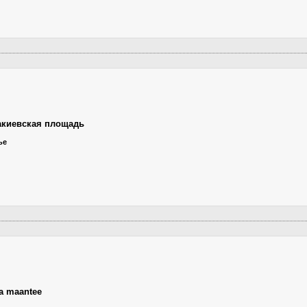
акиевская площадь
ье
a maantee