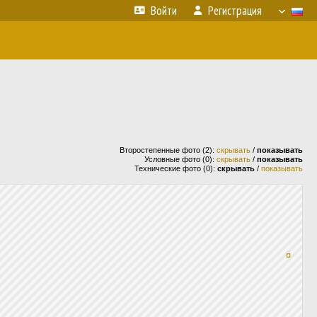
Войти
Регистрация
Второстепенные фото (2):
скрывать
/
показывать
Условные фото (0):
скрывать
/
показывать
Технические фото (0):
скрывать
/
показывать
¤