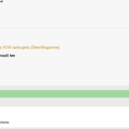
ье
ja XVIII tantsupidu (ÜhesHingamine)
muuli tee
атели.