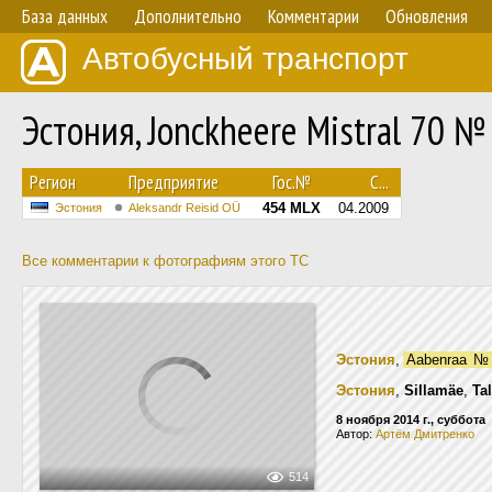
База данных
Дополнительно
Комментарии
Обновления
Автобусный транспорт
Эстония, Jonckheere Mistral 70 
Регион
Предприятие
Гос.№
С...
454 MLX
04.2009
Эстония
Aleksandr Reisid OÜ
Все комментарии к фотографиям этого ТС
Эстония
,
Aabenraa
№
Эстония
,
Sillamäe
,
Ta
8 ноября 2014 г., суббота
Автор:
Артём Дмитренко
514