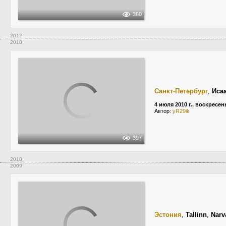
360
2012
2010
Санкт-Петербург
,
Иса
4 июля 2010 г., воскресен
Автор:
yR29ik
397
2010
2009
Эстония
,
Tallinn
,
Narv