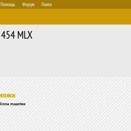
Помощь
Форум
Поиск
№ 454 MLX
472 BCA
llinna maantee