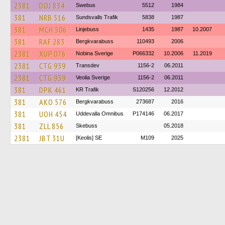
2381
DOJ 834
Swebus
5512
1984
381
NRB 516
Sundsvalls Trafik
5838
1987
381
MCH 506
Linjebuss
1435
1987
10.2007
381
RAF 283
Bergkvarabuss
110493
2006
2381
XUP 076
Nobina Sverige
P066332
10.2006
11.2019
2381
CTG 939
Transdev
1156-2
06.2011
2381
CTG 939
Veolia Sverige
1156-2
06.2011
381
DPK 461
KR Trafik
S120256
12.2012
381
AKO 576
Bergkvarabuss
273687
2016
381
UOH 454
Uddevalla Omnibus
P174146
06.2017
381
ZLL 856
Skebuss
05.2018
2381
JBT 31U
[Keolis] SE
M109
2025