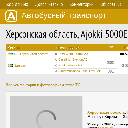
База данных
Дополнительно
Комментарии
Обновления
Автобусный транспорт
Херсонская область, Ajokki 500
Регион
Предприятие
№
Го
ТОВ СУШП «ЯМАК»
002-
Херсонская область
Busslink i Sverige AB
2381
Näckrosbuss AB
GDZ
Швеция
Södermanlands Läns Trafik AB
381
Все комментарии к фотографиям этого ТС
Херсонская область
,
Маршрут
Хорлы — Хе
21 августа 2020 г., пятниц