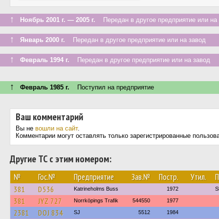
↑
Ноябрь 2001 г. — 2005 г.
Передан в другое предприятие или на 
↑
Январь 2000 г.
Передан в другое предприятие или на завод
↑
Февраль 1994 г.
Передан в другое предприятие или на завод
↑
Февраль 1985 г.
Поступил на предприятие
Ваш комментарий
Вы не
вошли на сайт
.
Комментарии могут оставлять только зарегистрированные пользов
Другие ТС с этим номером:
№
Гос.№
Предприятие
Зав.№
Постр.
Утил.
П
381
D536
Katrineholms Buss
1972
S
381
JYZ 727
Norrköpings Trafik
544550
1977
2381
DOJ 834
SJ
5512
1984