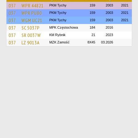
037
WPR 44821
PKM Tychy
159
2003
2021
037
WPR PU80
PKM Tychy
159
2003
2021
037
WGM UC21
PKM Tychy
159
2003
2021
037
SC 5037P
MPK Częstochowa
184
2016
037
SR 0037W
KM Rybnik
21
2023
037
LZ 9013A
MZK Zamość
8X45
03.2026