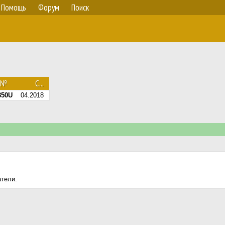
Помощь
Форум
Поиск
.№
С...
350U
04.2018
атели.