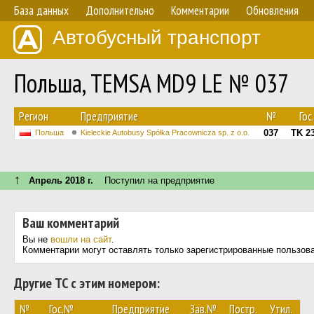
База данных
Дополнительно
Комментарии
Обновления
Автобусный транспорт
Польша, TEMSA MD9 LE № 037
Регион
Предприятие
№
Гос
037
TK 2
Польша
Kieleckie Autobusy Spółka Pracownicza sp. z o.o.
↑
Апрель 2018 г.
Поступил на предприятие
Ваш комментарий
Вы не
вошли на сайт
.
Комментарии могут оставлять только зарегистрированные пользов
Другие ТС с этим номером:
№
Гос.№
Предприятие
Зав.№
Постр.
Утил.