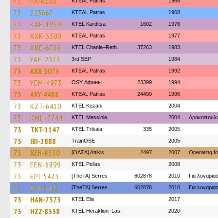
73
PA-6230
KTEAL Patras
1968
73
223667
KTEAL Patras
1968
73
KAE-1959
ΚΤΕL Karditsa
1602
1976
73
AXK-3300
KTEAL Patras
1977
73
XNE-6788
KTEL Chania–Reth.
37263
1983
73
YAE-2373
3rd SEP
1984
73
AXX-3073
KTEAL Patras
1992
73
YEM-4973
OSY Афины
23399
1994
73
AXY-4488
KTEAL Patras
24490
1996
73
KZT-6410
ΚΤΕL Kozani
2004
73
KMH-7744
KTEL Messinia
2004
Δρακοπουλ
73
TKT-1147
ΚΤΕL Τrikala
335
2005
73
IBI-2888
TrainΟSE
2005
73
XEH-8330
[ΟΑΣΑ] Αttikis
2497
2007
Operating f
73
EEN-6899
KTEL Pellas
2008
73
EPI-5423
[TheTA] Serres
602878
2010
Για λογαρι
73
EPI-5423
[TheTA] Serres
602878
2010
Για λογαρι
73
HAN-7373
KTEL Elis
2017
73
HZZ-8338
KTEL Heraklion–Las.
2020