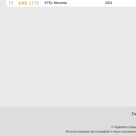
73
KMX-2773
KTEL Messinia
2021
Г
© Администраци
Использование фотографий и иных материало