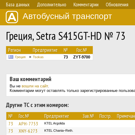
База данных
Дополнительно
Комментарии
Обновления
Автобусный транспорт
Греция, Setra S415GT-HD № 73
Регион
Предприятие
№
Гос.№
73
ZYT-9700
Греция
Tsokas
Ваш комментарий
Вы не
вошли на сайт
.
Комментарии могут оставлять только зарегистрированные пользов
Другие ТС с этим номером:
№
Гос.№
Предприятие
Зав.№
Постр.
Примечан
73
APH-7753
KTEL Argolida
73
XNY-6273
KTEL Chania–Reth.