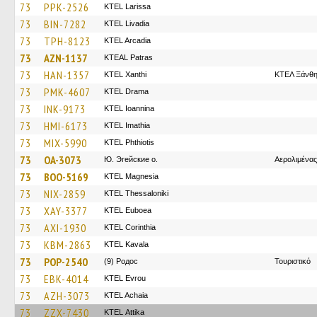
73
PPK-2526
KTEL Larissa
73
BIN-7282
KTEL Livadia
73
TPH-8123
KTEL Arcadia
73
AZN-1137
KTEAL Patras
73
HAN-1357
KTEL Xanthi
ΚΤΕΛ Ξάνθη
73
PMK-4607
KTEL Drama
73
INK-9173
KTEL Ioannina
73
HMI-6173
KTEL Imathia
73
MIX-5990
ΚΤΕL Phthiotis
73
OA-3073
Ю. Эгейские о.
Αερολιμένα
73
BOO-5169
ΚΤΕL Magnesia
73
NIX-2859
KTEL Thessaloniki
73
XAY-3377
ΚΤΕL Euboea
73
AXI-1930
KTEL Corinthia
73
KBM-2863
KTEL Kavala
73
POP-2540
(9) Родос
Τουριστικό
73
EBK-4014
KTEL Evrou
73
AZH-3073
KTEL Achaia
73
ZZX-7430
KΤΕL Αttika