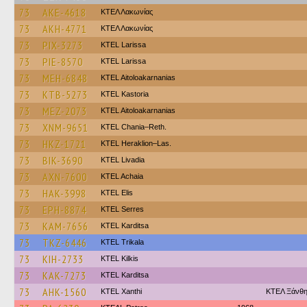
73
AKE-4618
ΚΤΕΛ Λακωνίας
73
AKH-4771
ΚΤΕΛ Λακωνίας
73
PIX-3273
KTEL Larissa
73
PIE-8570
KTEL Larissa
73
MEH-6848
KTEL Aitoloakarnanias
73
KTB-5273
KTEL Kastoria
73
MEZ-2073
KTEL Aitoloakarnanias
73
XNM-9651
KTEL Chania–Reth.
73
HKZ-1721
KTEL Heraklion–Las.
73
BIK-3690
KTEL Livadia
73
AXN-7600
KTEL Achaia
73
HAK-3998
KTEL Elis
73
EPH-8874
KTEL Serres
73
KAM-7656
ΚΤΕL Karditsa
73
TKZ-6446
ΚΤΕL Τrikala
73
KIH-2733
KTEL Kilkis
73
KAK-7273
ΚΤΕL Karditsa
73
AHK-1560
KTEL Xanthi
ΚΤΕΛ Ξάνθη