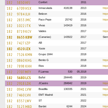
182
5850 HFJ
Confort
2011
182
6709 HSX
Inmaculada
418138
2013
http
182
9784 JLH
Belizon
2016
http
182
2853 JMC
Paco Pepe
25742
2016
http
182
1022 JTK
Vivas
143419
2016
182
8719 KCV
Valdes
2017
http
182
8655 KBW
(Canarias)
143922
2017
Sier
182
7427 JZP
AB
2017
182
4320 JZX
Yuste
2017
182
7526 KMN
Grupo 1844
2018
182
0860 KHG
Benito G
2018
https
182
7898 KHH
Rios
2018
http
182
2707 MFY
F.Larrea
530
05.2018
182
5680 LCS
Buñol
284445
2019
182
2918 LDK
JCastro
284942
2019
http
182
0941 LVW
Boadilla
130335
2021
http
182
7460 LVH
EMT Madrid
2021
http
182
8357 LWV
ST
2022
182
3123 MRD
Bardet
6244
2024
http