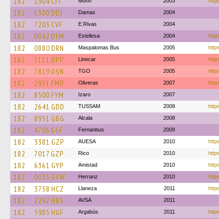
182
1904 CFJ
Mohn
2003
http
182
1300 DDJ
Damas
2004
182
7203 CVF
E.Rivas
2004
182
0042 DFM
Estellesa
2004
http
182
0880 DRN
Maspalomas Bus
2005
http
182
5111 DPP
Linecar
2005
https
182
7819 DSN
TGO
2005
http
182
2951 FMD
Oliveras
2007
https
182
8500 FYM
Izaro
2007
182
2641 GDD
TUSSAM
2008
http
182
8951 GBG
Alcala
2008
182
4706 GSF
Fernanbus
2009
182
3381 GZP
AUESA
2010
https
182
7017 GZP
Rico
2010
http
182
6361 GYP
Amistad
2010
https
182
0035 GVW
Herranz
2010
http
182
3758 HCZ
Llaneza
2011
http
182
2292 HBS
AVSA
2011
182
5985 HGF
Argabús
2011
http