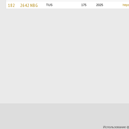
182
2642 NBG
TUS
175
2025
http
Использование фо