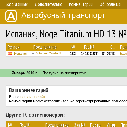
База данных
Дополнительно
Комментарии
Обновления
Автобусный транспорт
Испания, Noge Titanium HD 13 №
Регион
Предприятие
№
Гос.№
С...
При
Autocars Calella S.L.
182
1418 GST
01.2010
Испания
https
↑
Январь 2010 г.
Поступил на предприятие
Ваш комментарий
Вы не
вошли на сайт
.
Комментарии могут оставлять только зарегистрированные пользов
Другие ТС с этим номером:
№
Гос.№
Предприятие
Зав.№
Постр.
Утил.
Пр