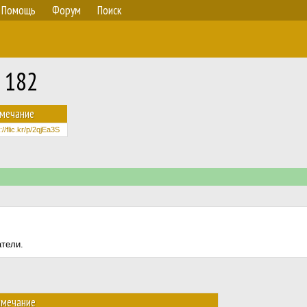
Помощь
Форум
Поиск
 182
мечание
://flic.kr/p/2qjEa3S
атели.
имечание