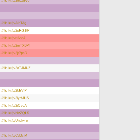
s://flic.kr/p/2m1g9y8
s://flic.kr/p/AfeTAg
s://flic.kr/p/2pRG1tP
://flic.kr/p/rtAoeJ
s://flic.kr/p/2mTXBPf
://flic.kr/p/2jtPpsD
s://flic.kr/p/2oTJMUZ
://flic.kr/p/2kfrVfP
s://flic.kr/p/2iyHJUS
://flic.kr/p/2jQvcAj
s://flic.kr/p/HVZQLS
s://flic.kr/p/UnUwru
s://flic.kr/p/CdBcjM