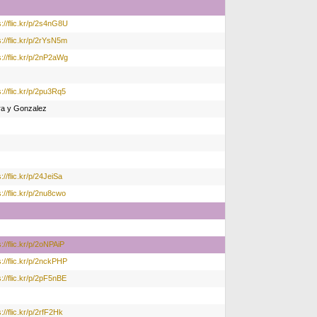
s://flic.kr/p/2s4nG8U
s://flic.kr/p/2rYsN5m
s://flic.kr/p/2nP2aWg
s://flic.kr/p/2pu3Rq5
ra y Gonzalez
://flic.kr/p/24JeiSa
s://flic.kr/p/2nu8cwo
s://flic.kr/p/2oNPAiP
s://flic.kr/p/2nckPHP
s://flic.kr/p/2pF5nBE
s://flic.kr/p/2rfF2Hk