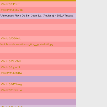
://flic.kr/p/dPaxrr
s://flic.kr/p/2kSRJkE
A Autobuses Playa De San Juan S.a. (Auplasa) – 182. A Tupasa
s://flic.kr/p/G66XrL
://autobusesbcn.es/lineas_i/img_igualada/i1.jpg
s://flic.kr/p/EkV5sK
://flic.kr/p/byyxSt
s://flic.kr/p/2h2tkBW
s://flic.kr/p/M5Xwkg
s://flic.kr/p/N2aw1W