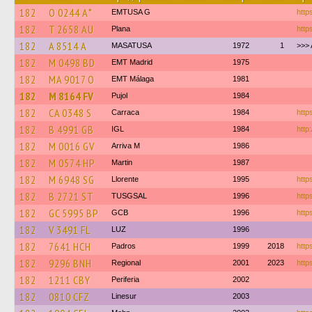
182
O 0244 A*
EMTUSA G
https
182
T 2658 AU
Plana
http
182
A 8514 A
MASATUSA
1972
1
>>> 
182
M 0498 BD
EMT Madrid
1975
182
MA 9017 O
EMT Málaga
1981
182
M 8164 FV
Pujol
1984
182
CA 0348 S
Carraca
1984
http
182
B 4991 GB
IGL
1984
http
182
M 0016 GV
Arriva M
1986
182
M 0574 HP
Martin
1987
182
M 6948 SG
Llorente
1995
http
182
B 2721 ST
TUSGSAL
1996
https
182
GC 5995 BP
GCB
1996
http
182
V 3491 FL
LUZ
1996
182
7641 HCH
Padros
1999
2018
http
182
9296 BNH
Regional
2001
2023
http
182
1211 CBY
Periferia
2002
182
0810 CFZ
Linesur
2003