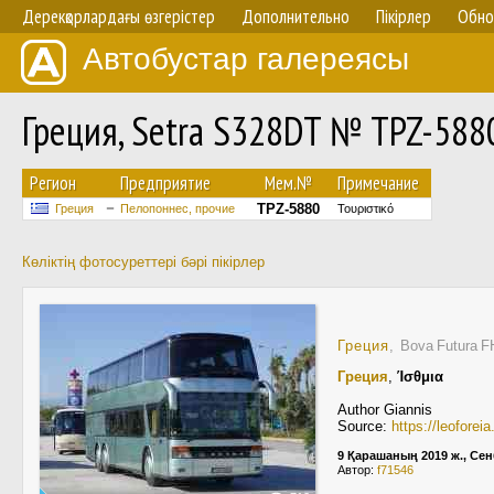
Дерекқорлардағы өзгерістер
Дополнительно
Пікірлер
Обно
Автобустар галереясы
Греция, Setra S328DT № TPZ-588
Регион
Предприятие
Мем.№
Примечание
TPZ-5880
Греция
Пелопоннес, прочие
Τουριστικό
Көліктің фотосуреттері бәрі пікірлер
Греция
, Bova Futura 
Греция
,
Ίσθμια
Author Giannis
Source:
https://leofore
9 Қарашаның 2019 ж., Сен
Автор:
f71546