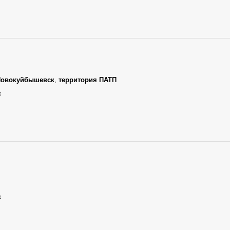
Новокуйбышевск
,
территория ПАТП
к
к