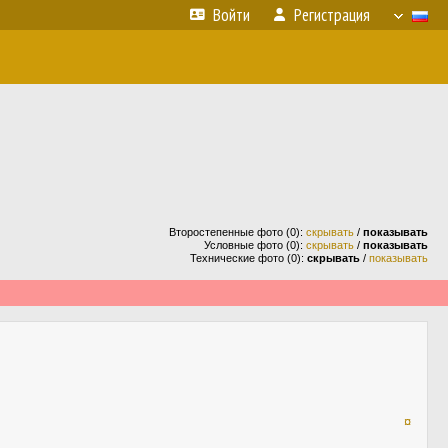
Войти
Регистрация
Второстепенные фото (0):
скрывать
/
показывать
Условные фото (0):
скрывать
/
показывать
Технические фото (0):
скрывать
/
показывать
¤