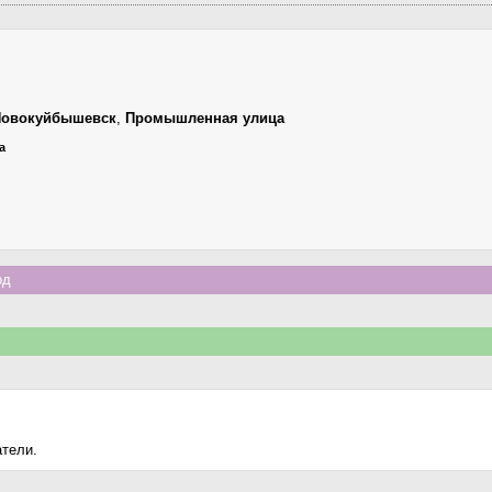
Новокуйбышевск
,
Промышленная улица
а
од
атели.