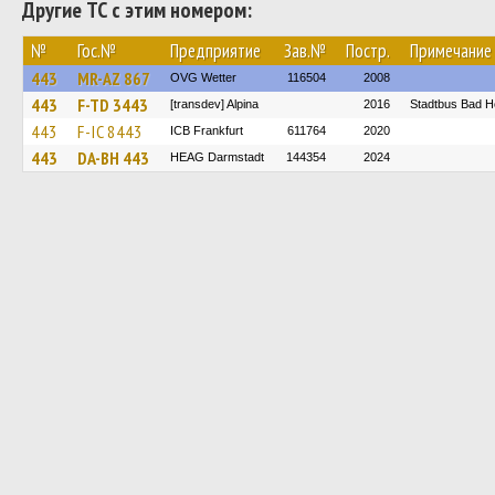
Другие ТС с этим номером:
№
Гос.№
Предприятие
Зав.№
Постр.
Примечание
443
MR-AZ 867
OVG Wetter
116504
2008
443
F-TD 3443
[transdev] Alpina
2016
Stadtbus Bad 
443
F-IC 8443
ICB Frankfurt
611764
2020
443
DA-BH 443
HEAG Darmstadt
144354
2024