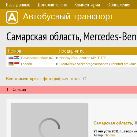
База данных
Дополнительно
Комментарии
Обновления
Автобусный транспорт
Самарская область, Mercedes-B
Регион
Предприятие
Самарская область
Новокуйбышевское МУ "ПТП"
Гессен
Stadtwerke Verkehrsgesellschaft Frankfurt am Mai
Все комментарии к фотографиям этого ТС
↑
Списан
Самарская область
,
23 августа 2011 г., вторни
Автор:
Niсolas