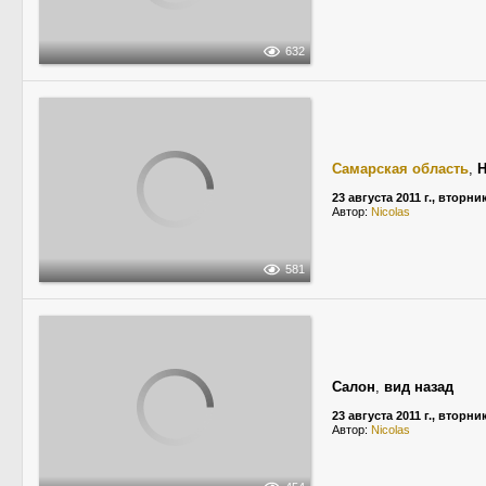
632
Самарская область
,
23 августа 2011 г., вторни
Автор:
Niсolas
581
Салон
,
вид назад
23 августа 2011 г., вторни
Автор:
Niсolas