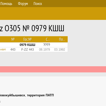
Помощь
Форум
Поиск
enz O305 № 0979 КШШ
№
Гос.№
С...
По...
0979 КШШ
????
443
F-ZZ 443
08.1979
03.1992
n mbH
Новокуйбышевск
,
территория ПАТП
к