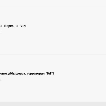
Бирка
VIN
к
Новокуйбышевск
,
территория ПАТП
к