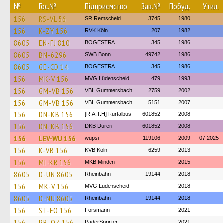
№
Гос.№
Підприємство
Зав.№
Побуд.
Утил.
156
RS-VL 56
SR Remscheid
3745
1980
156
K-ZY 156
RVK Köln
207
1982
8605
EN-FJ 810
BOGESTRA
345
1986
8605
BN-6296
SWB Bonn
49742
1986
8605
GE-CD 14
BOGESTRA
345
1986
156
MK-V 156
MVG Lüdenscheid
479
1993
156
GM-VB 156
VBL Gummersbach
2759
2002
156
GM-VB 156
VBL Gummersbach
5151
2007
156
DN-KB 156
[R.A.T.H] Rurtalbus
601852
2008
156
DN-KB 156
DKB Düren
601852
2008
156
LEV-WU 156
wupsi
119106
2009
07.2025
156
K-VB 156
KVB Köln
6259
2013
156
MI-KR 156
MKB Minden
2015
8605
D-UN 8605
Rheinbahn
19144
2018
156
MK-V 156
MVG Lüdenscheid
2018
8605
D-NU 8605
Rheinbahn
19144
2018
156
ST-FO 156
Forsmann
2021
156
PB-OZ 156
PaderSprinter
2021