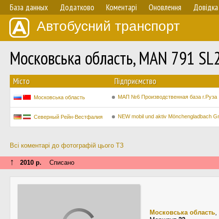
База данных
Додатково
Коментарі
Оновлення
Довідка
Автобусний транспорт
Московська область, MAN 791 S
Мiсто
Підприємство
МАП №6 Производственная база г.Руза
Московська область
NEW mobil und aktiv Mönchengladbach 
Северный Рейн-Вестфалия
Всі коментарі до фотографій цього ТЗ
↑
2010 р.
Списано
Московська область
,