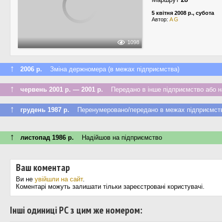
5 квітня 2008 р., субота
Автор:
A G
1098
↑
2006 р.
Зміна держномера (в межах підприємства)
↑
червень 2001 р. — 2001 р.
Передано в інше підприємство або на
↑
грудень 1987 р.
Перенумеровано/передано в межах підприємст
↑
листопад 1986 р.
Надійшов на підприємство
Ваш коментар
Ви не
увійшли на сайт
.
Коментарі можуть залишати тільки зареєстровані користувачі.
Інші одиниці РС з цим же номером: