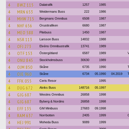
4
BWZ 115
Dalatrafik
1257
1985
4
MRN 653
Weidermans Buss
222
1986
4
MHW 715
Bergmans Omnibus
6508
1987
4
NHF 656
Orusttrafiken
6680
1987
4
MEO 588
Pitebuss
1450
1987
4
NSR 113
Larsson Buss
14832
1988
4
OFJ 273
Elvéns Omnibustrafik
13741
1989
4
OTF 153
Östergötland
6587
1989
V
4
ONU 845
Stockholmsbuss
30630
1989
4
OJM 850
Skåne
6735
1990
4
OJE 960
Skåne
6734
05.1990
04.2019
4
FFK 055
Ceris Resor
1995
4
DUG 672
Alviks Buss
148716
05.1997
4
GJG 687
Westins Omnibus
26858
1998
4
GJG 687
Byberg & Nordins
26858
1998
4
EFF 135
GM Minibuss
27683
09.1998
4
RAM 637
Norrbotten
2405
1999
C
4
HEJ 991
Moheda Buss
9089
1999