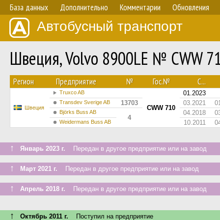
База данных
Дополнительно
Комментарии
Обновления
Автобусный транспорт
Швеция, Volvo 8900LE № CWW 7
Регион
Предприятие
№
Гос.№
С...
Truxco AB
01.2023
Transdev Sverige AB
13703
03.2021
0
CWW 710
Швеция
Björks Buss AB
04.2018
0
4
Weidermans Buss AB
10.2011
0
↑
Январь 2023 г.
Передан в другое предприятие или на завод
↑
Март 2021 г.
Передан в другое предприятие или на завод
↑
Апрель 2018 г.
Передан в другое предприятие или на завод
↑
Октябрь 2011 г.
Поступил на предприятие