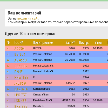
Ваш комментарий
Вы не
вошли на сайт
.
Комментарии могут оставлять только зарегистрированные пользов
Другие ТС с этим номером:
№
Гос.№
Предприятие
Зав.№
Постр.
Утил.
4
AC 204
ULTRA
8046
1965
06.1990
4
BB 104
Västra Götaland
36-7058
05.1968
4
A 74560
Västra Götaland
36-7058
05.1968
4
GBS 913
Motala Lokaltrafik
1972
4
E 943
Motala Lokaltrafik
1972
4
HNW 855
KL
1974
4
JPL 859
Västra Götaland
544582
1977
4
BAZ 404
Karlstadsbuss
3053
1982
4
LPD 737
Orusttrafiken
74
1983
4
LSB 483
Pitedalens Trafik
4157 / 129
1984
10.2019
4
BXB 885
Omnibus
31823
1985