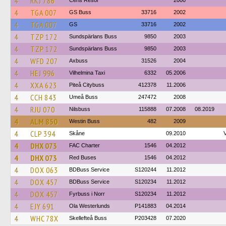
4
RKJ 786
Ceris Resor
2000
4
TGA 007
GS Buss
33716
2002
4
TGA 007
GS
33716
2002
4
TZP 172
Sundspärlans Buss
9850
2003
4
TZP 172
Sundspärlans Buss
9850
2003
4
WFD 207
Axbuss
31526
2004
4
HEJ 996
Vilhelmina Taxi
6332
05.2006
4
XXA 623
Piteå Citybuss
412378
11.2006
4
CCH 843
Umeå Buss
247472
2008
4
RJU 070
Nilsbuss
115888
07.2008
08.2019
4
ALM 850
Westin Buss
482
2009
4
CLP 394
Skåne
09.2010
4
DHX 073
FAC Charter
1546
04.2012
4
DHX 073
Red Buses
1546
04.2012
4
DOX 063
BDBuss Service
S120244
11.2012
4
DOX 457
BDBuss Service
S120234
11.2012
4
DOX 457
Fyrbuss i Norr
S120234
11.2012
4
EJY 691
Ola Westerlunds
P141883
04.2014
4
WHC 78X
Skellefteå Buss
P203428
07.2020