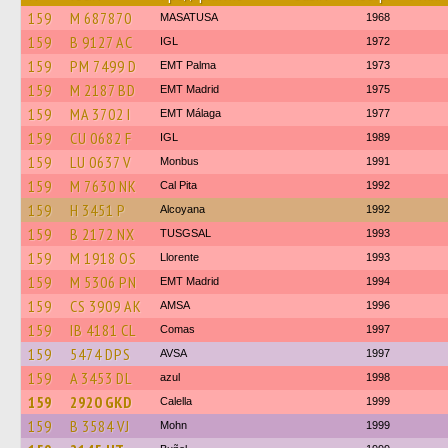
159
M 687870
MASATUSA
1968
159
B 9127 AC
IGL
1972
159
PM 7499 D
EMT Palma
1973
159
M 2187 BD
EMT Madrid
1975
159
MA 3702 I
EMT Málaga
1977
159
CU 0682 F
IGL
1989
159
LU 0637 V
Monbus
1991
159
M 7630 NK
Cal Pita
1992
159
H 3451 P
Alcoyana
1992
159
B 2172 NX
TUSGSAL
1993
159
M 1918 OS
Llorente
1993
159
M 5306 PN
EMT Madrid
1994
159
CS 3909 AK
AMSA
1996
159
IB 4181 CL
Comas
1997
159
5474 DPS
AVSA
1997
159
A 3453 DL
azul
1998
159
2920 GKD
Calella
1999
159
B 3584 VJ
Mohn
1999