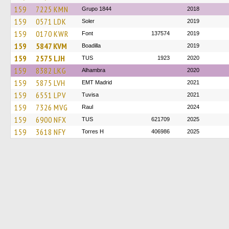
159
7225 KMN
Grupo 1844
2018
159
0571 LDK
Soler
2019
159
0170 KWR
Font
137574
2019
159
5847 KVM
Boadilla
2019
159
2575 LJH
TUS
1923
2020
159
8382 LKG
Alhambra
2020
159
5875 LVH
EMT Madrid
2021
159
6551 LPV
Tuvisa
2021
159
7326 MVG
Raul
2024
159
6900 NFX
TUS
621709
2025
159
3618 NFY
Torres H
406986
2025