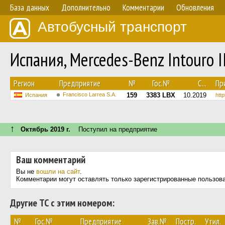
База данных
Дополнительно
Комментарии
Обновления
Автобусный транспорт
Испания, Mercedes-Benz Intouro 
Регион
Предприятие
№
Гос.№
С...
Пр
Francisco Larrea S.A.
159
3383 LBX
10.2019
Испания
http
↑
Октябрь 2019 г.
Поступил на предприятие
Ваш комментарий
Вы не
вошли на сайт
.
Комментарии могут оставлять только зарегистрированные пользов
Другие ТС с этим номером:
№
Гос.№
Предприятие
Зав.№
Постр.
Утил.