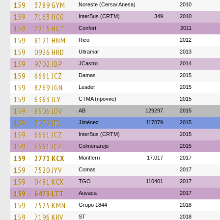
159
3789 GYM
Noreste (Cersa/ Anesa)
2010
159
7163 HCG
InterBus (CRTM)
349
2010
159
7215 HCT
Confort
2011
159
8121 HNM
Rico
2012
159
0926 HRD
Ultramar
2013
159
9702 JBP
JCastro
2014
159
6661 JCZ
Damas
2015
159
8769 JGN
Leader
2015
159
6363 JLY
CTMA (прочие)
2015
159
8606 JDV
AB
129297
2015
159
3079 JFL
Jiménez
117879
2015
159
6661 JCZ
InterBus (CRTM)
2015
159
6661 JCZ
Colmenarejo
2015
159
2771 КСХ
Montferri
17.017
2017
159
7520 JYV
Comas
2017
159
0481 KCX
TGO
110401
2017
159
6473 LTT
Auvaca
2017
159
7525 KMN
Grupo 1844
2018
159
7196 KRV
ST
2018