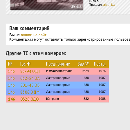
1974 г.
Прислал
ariss_ka
913
Ваш комментарий
Вы не
вошли на сайт
.
Комментарии могут оставлять только зарегистрированные пользов
Другие ТС с этим номером:
№
Гос.№
Предприятие
Зав.№
Постр.
146
86-94 ОДТ
Измаилавтотранс
9824
1976
146
032-54 ОА
Лазтранссервис
488
1987
146
501-45 ОВ
Лазтранссервис
488
1987
146
8306 ОДМ
Лазтранссервис
488
1987
146
0326 ОДО
Югтранс
332
1988