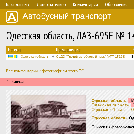
База данных
Дополнительно
Комментарии
Обновления
Автобусный транспорт
Одесская область, ЛАЗ-695Е № 1
Регион
Предприятие
1
Одесская область
ОсДО "Третий автобусный парк" (АТП 15128)
Все комментарии к фотографиям этого ТС
↑
Списан
Одесская область
,
ЛА
Одесская область
,
Л
Одесская область
—
О
Одесская область
,
Од
Снимок из фотоархиво