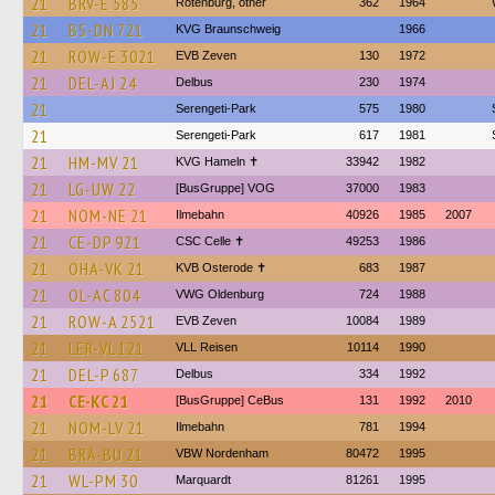
21
BRV-E 585
Rotenburg, other
362
1964
21
BS-DN 721
KVG Braunschweig
1966
21
ROW-E 3021
EVB Zeven
130
1972
21
DEL-AJ 24
Delbus
230
1974
21
Serengeti-Park
575
1980
21
Serengeti-Park
617
1981
21
HM-MV 21
KVG Hameln ✝
33942
1982
21
LG-UW 22
[BusGruppe] VOG
37000
1983
21
NOM-NE 21
Ilmebahn
40926
1985
2007
21
CE-DP 921
CSC Celle ✝
49253
1986
21
OHA-VK 21
KVB Osterode ✝
683
1987
21
OL-AC 804
VWG Oldenburg
724
1988
21
ROW-A 2521
EVB Zeven
10084
1989
21
LER-VL 121
VLL Reisen
10114
1990
21
DEL-P 687
Delbus
334
1992
21
CE-KC 21
[BusGruppe] CeBus
131
1992
2010
21
NOM-LV 21
Ilmebahn
781
1994
21
BRA-BU 21
VBW Nordenham
80472
1995
21
WL-PM 30
Marquardt
81261
1995