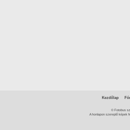
Kezdőlap
Fó
© Fotobus s
A honlapon szereplő képek fe