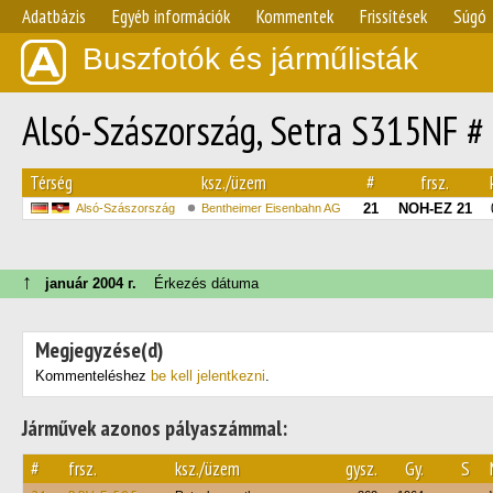
Adatbázis
Egyéb információk
Kommentek
Frissítések
Súgó
Buszfotók és járműlisták
Alsó-Szászország, Setra S315NF #
Térség
ksz./üzem
#
frsz.
21
NOH-EZ 21
Alsó-Szászország
Bentheimer Eisenbahn AG
↑
január 2004 г.
Érkezés dátuma
Megjegyzése(d)
Kommenteléshez
be kell jelentkezni
.
Járművek azonos pályaszámmal:
#
frsz.
ksz./üzem
gysz.
Gy.
S