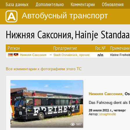
База данных
Дополнительно
Комментарии
Обновления
Автобусный транспорт
Нижняя Саксония, Hainje Standa
Регион
Предприятие
Гос.№
Примечани
n/n
Нижняя Саксония
Stadt Osnabrück, прочие
Kleine Freihe
Все комментарии к фотографиям этого ТС
Нижняя Саксония
,
Os
Das Fahrzeug dient als 
28 июля 2011 г., четверг
Автор:
straightcelle
587