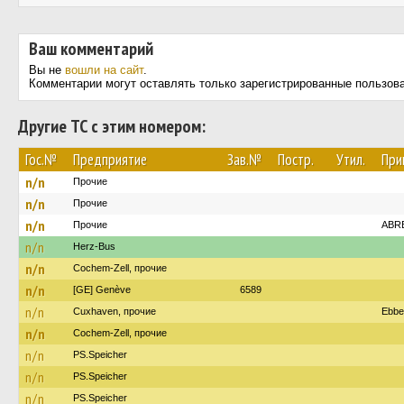
Ваш комментарий
Вы не
вошли на сайт
.
Комментарии могут оставлять только зарегистрированные пользов
Другие ТС с этим номером:
Гос.№
Предприятие
Зав.№
Постр.
Утил.
При
n/n
Прочие
n/n
Прочие
n/n
Прочие
ABR
n/n
Herz-Bus
n/n
Cochem-Zell, прочие
n/n
[GE] Genève
6589
n/n
Cuxhaven, прочие
Ebbe
n/n
Cochem-Zell, прочие
n/n
PS.Speicher
n/n
PS.Speicher
n/n
PS.Speicher