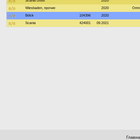
n/n
Scania Used
2020
n/n
Wiesbaden, прочие
2020
Omni
n/n
Bölck
104396
2020
n/n
Scania
424001
09.2021
Главн