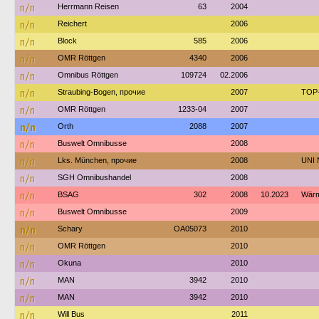
n/n
Herrmann Reisen
63
2004
n/n
Reichert
2006
n/n
Block
585
2006
n/n
OMR Röttgen
4340
2006
n/n
Omnibus Röttgen
109724
02.2006
n/n
Straubing-Bogen, прочие
2007
TOP-
n/n
OMR Röttgen
1233-04
2007
n/n
Orth
2088
2007
n/n
Buswelt Omnibusse
2008
n/n
Lks. München, прочие
2008
UNI 
n/n
SGH Omnibushandel
2008
n/n
BSAG
302
2008
10.2023
Wärm
n/n
Buswelt Omnibusse
2009
n/n
Schary
OA05073
2010
n/n
OMR Röttgen
2010
n/n
Okuna
2010
n/n
MAN
3942
2010
n/n
MAN
3942
2010
n/n
Will Bus
2011