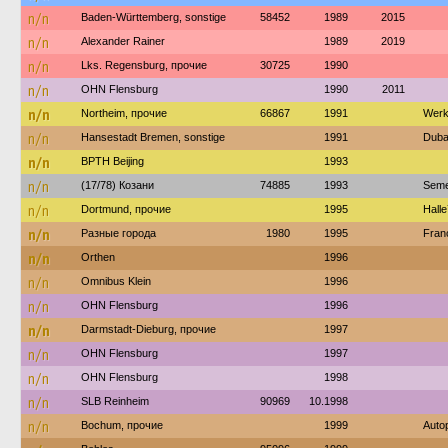
n/n
Baden-Württemberg, sonstige
58452
1989
2015
n/n
Alexander Rainer
1989
2019
n/n
Lks. Regensburg, прочие
30725
1990
n/n
OHN Flensburg
1990
2011
n/n
Northeim, прочие
66867
1991
Werk
n/n
Hansestadt Bremen, sonstige
1991
Duba
n/n
BPTH Beijing
1993
n/n
(17/78) Козани
74885
1993
Seme
n/n
Dortmund, прочие
1995
Hall
n/n
Разные города
1980
1995
Fran
n/n
Orthen
1996
n/n
Omnibus Klein
1996
n/n
OHN Flensburg
1996
n/n
Darmstadt-Dieburg, прочие
1997
n/n
OHN Flensburg
1997
n/n
OHN Flensburg
1998
n/n
SLB Reinheim
90969
10.1998
n/n
Bochum, прочие
1999
Auto