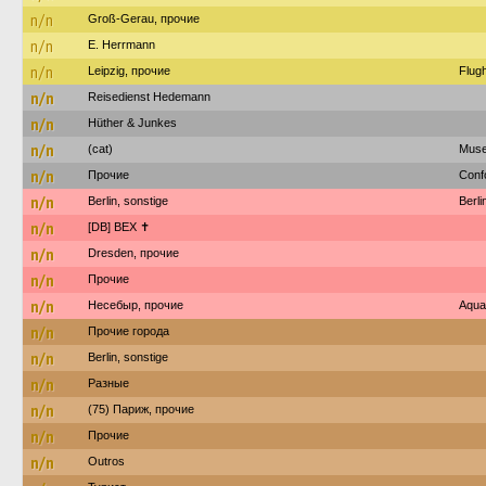
n/n
Groß-Gerau, прочие
n/n
E. Herrmann
n/n
Leipzig, прочие
Flugh
n/n
Reisedienst Hedemann
n/n
Hüther & Junkes
n/n
(cat)
Muse
n/n
Прочие
Confo
n/n
Berlin, sonstige
Berl
n/n
[DB] BEX ✝︎
n/n
Dresden, прочие
n/n
Прочие
n/n
Несебыр, прочие
Aqua
n/n
Прочие города
n/n
Berlin, sonstige
n/n
Разные
n/n
(75) Париж, прочие
n/n
Прочие
n/n
Outros