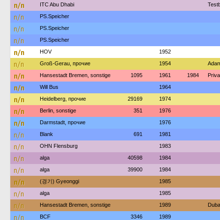
n/n
ITC Abu Dhabi
Test
n/n
PS.Speicher
n/n
PS.Speicher
n/n
PS.Speicher
n/n
HOV
1952
n/n
Groß-Gerau, прочие
1954
Adam
n/n
Hansestadt Bremen, sonstige
1095
1961
1984
Priva
n/n
Will Bus
1964
n/n
Heidelberg, прочие
29169
1974
n/n
Berlin, sonstige
351
1976
n/n
Darmstadt, прочие
1976
n/n
Blank
691
1981
n/n
OHN Flensburg
1983
n/n
alga
40598
1984
n/n
alga
39900
1984
n/n
(경기) Gyeonggi
1985
n/n
alga
1985
n/n
Hansestadt Bremen, sonstige
1989
Duba
n/n
BCF
3346
1989