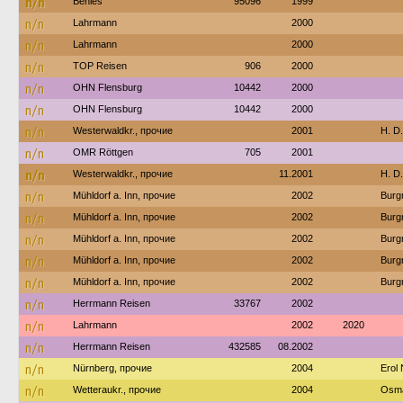
n/n
Behles
95096
1999
n/n
Lahrmann
2000
n/n
Lahrmann
2000
n/n
TOP Reisen
906
2000
n/n
OHN Flensburg
10442
2000
n/n
OHN Flensburg
10442
2000
n/n
Westerwaldkr., прочие
2001
H. D
n/n
OMR Röttgen
705
2001
n/n
Westerwaldkr., прочие
11.2001
H. D
n/n
Mühldorf a. Inn, прочие
2002
Burg
n/n
Mühldorf a. Inn, прочие
2002
Burg
n/n
Mühldorf a. Inn, прочие
2002
Burg
n/n
Mühldorf a. Inn, прочие
2002
Burg
n/n
Mühldorf a. Inn, прочие
2002
Burg
n/n
Herrmann Reisen
33767
2002
n/n
Lahrmann
2002
2020
n/n
Herrmann Reisen
432585
08.2002
n/n
Nürnberg, прочие
2004
Erol
n/n
Wetteraukr., прочие
2004
Osma