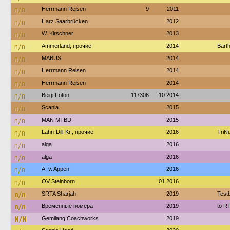
n/n
Herrmann Reisen
9
2011
n/n
Harz Saarbrücken
2012
n/n
W. Kirschner
2013
n/n
Ammerland, прочие
2014
Bart
n/n
MABUS
2014
n/n
Herrmann Reisen
2014
n/n
Herrmann Reisen
2014
n/n
Beiqi Foton
117306
10.2014
n/n
Scania
2015
n/n
MAN MTBD
2015
n/n
Lahn-Dill-Kr., прочие
2016
TriN
n/n
alga
2016
n/n
alga
2016
n/n
A. v. Appen
2016
n/n
OV Steinborn
01.2016
n/n
SRTA Sharjah
2019
Test
n/n
Временные номера
2019
to R
N/N
Gemilang Coachworks
2019