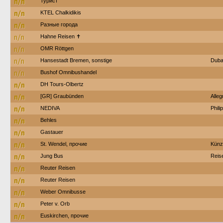
n/n
Турист
n/n
ΚΤΕL Chalkidikis
n/n
Разные города
n/n
Hahne Reisen ✝︎
n/n
OMR Röttgen
n/n
Hansestadt Bremen, sonstige
Duba
n/n
Bushof Omnibushandel
n/n
DH Tours-Olbertz
n/n
[GR] Graubünden
Alleg
n/n
NEDIVA
Phili
n/n
Behles
n/n
Gastauer
n/n
St. Wendel, прочие
Künz
n/n
Jung Bus
Reis
n/n
Reuter Reisen
n/n
Reuter Reisen
n/n
Weber Omnibusse
n/n
Peter v. Orb
n/n
Euskirchen, прочие