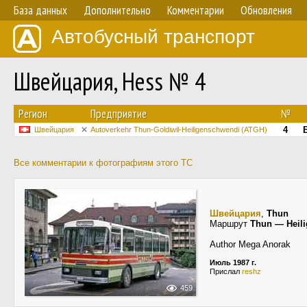
База данных
Дополнительно
Комментарии
Обновления
Автобусный транспорт
Швейцария, Hess № 4
Регион
Предприятие
№
4
Швейцария
Autoverkehr Thun-Goldiwil-Heiligenschwendi (ATGH)
Все комментарии к фотографиям этого ТС
Швейцария
,
Thun
Маршрут
Thun — Heil
Author Mega Anorak
Июль 1987 г.
Прислал
reshz
459