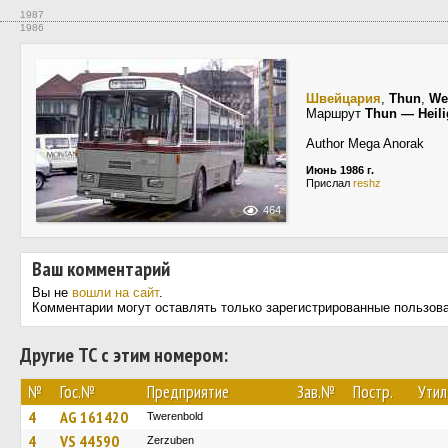
1987
1986
Швейцария
,
Thun
,
We
Маршрут
Thun — Heil
Author Mega Anorak
Июнь 1986 г.
Прислал
reshz
464
Ваш комментарий
Вы не
вошли на сайт
.
Комментарии могут оставлять только зарегистрированные пользов
Другие ТС с этим номером:
№
Гос.№
Предприятие
Зав.№
Постр.
Утил
4
AG 161420
Twerenbold
4
VS 44590
Zerzuben