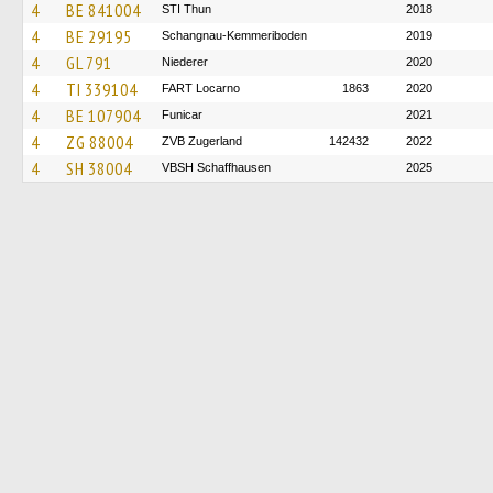
4
BE 841004
STI Thun
2018
4
BE 29195
Schangnau-Kemmeriboden
2019
4
GL 791
Niederer
2020
4
TI 339104
FART Locarno
1863
2020
4
BE 107904
Funicar
2021
4
ZG 88004
ZVB Zugerland
142432
2022
4
SH 38004
VBSH Schaffhausen
2025