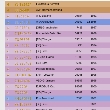
4
VS 182427
Elektrobus Zermatt
4
BE 26508
AvH Heimenschwand
4
TI 76164
ARL Lugano
29684
1981
4
BE 26704
AFA Adelboden
20149
12.1986
4
GR 97504
[GR] Graubünden
7411
1987
4
ZH 549484
Busbetrieb Gebr. Gut
54922
1988
4
TG 93895
[TG] Thurgau
53310
1988
4
BE 26939
[BE] Bern
430
1994
4
BE 379904
[BE] Bern
6050
1994
4
SG 287411
[SG] St. Gallen
81300
1995
4
BE 225462
[BE] Bern
6300
1995
4
TG 173945
Разные города
20655
1997
4
TI 101104
FART Locarno
25248
1998
4
ZH 41404
VZO Grüningen
89387
1998
4
TG 2206
EUROBUS Ost
98867
2000
4
TG 2206
[TG] Thurgau
98867
2000
4
ZH 780681
PostAuto Nord
2006
2001
4
BE 153822
[BE] Bern
2001