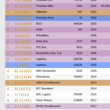
4
TG 158094
PostAuto Ost
99714
2001
4
BE 416004
PostAuto Mitte
1465
2001
05.202
4
OW 10023
DillierBus
947
2002
4
ZH 780696
PostAuto Nord
15
2002
4
SO 160589
BGU
366534
2003
4
ZH 63371
AHW
284
2004
4
AG 43119
BrändliBus
2005
4
AG 18010
Keller Bus
2107
2005
4
ZH 549484
ATE Bus
3619
2005
4
ZH 549484
Busbetrieb Gebr. Gut
3619
2005
4
SG 258921
regiobus
108236
2005
4
AR 29378
regiobus
108236
2005
4
BE 666004
RBS Worblaufen
6526
2009
4
GR 154244
Pfosi Arosa
702063
2010
4
SH 38004
VBSH Schaffhausen
2013
4
BL 160218
BLT Baselland
2014
4
TI 76164
ARL Lugano
705089
2015
4
BE 517311
Flück-Reisen
133828
2017
4
SH 12504
RVSH Schaffhausen
2017