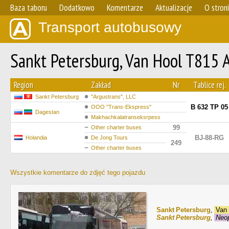
Baza taboru
Dodatkowo
Komentarze
Aktualizacje
O stron
Transport autobusowy
Sankt Petersburg, Van Hool T815 
Region
Zakład
Nr
Tablice rej.
Sankt Petersburg
"Argustrans", LLC
В 632 ТР 05
OOO "Trans-Ekspress"
Dagestan
Makhachkalatranseksrpess
99
Other charter buses
BJ-88-RG
Holandia
De Jong Tours
249
Other charter buses
Wszystkie komentarze do zdjęć tego pojazdu
Sankt Petersburg
,
Van 
Sankt Petersburg
,
Neop