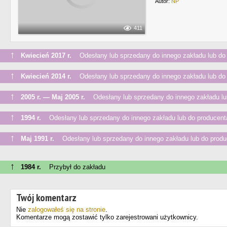
Autor:
NP
411
↑
Kwiecień 2017 r.
Odesłany lub sprzedany do innego zakładu lub do
↑
Kwiecień 2014 r.
Odesłany lub sprzedany do innego zakładu lub do
↑
2005 r. — Maj 2005 r.
Odesłany lub sprzedany do innego zakładu lu
↑
1994 r.
Odesłany lub sprzedany do innego zakładu lub do producent
↑
Maj 1991 r.
Odesłany lub sprzedany do innego zakładu lub do produ
↑
1984 r.
Przybył do zakładu
Twój komentarz
Nie
zalogowałeś się na stronie
.
Komentarze mogą zostawić tylko zarejestrowani użytkownicy.