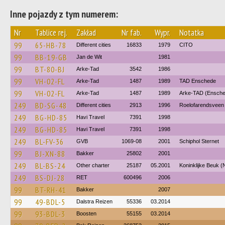
Inne pojazdy z tym numerem:
Nr
Tablice rej.
Zakład
Nr fab.
Wypr.
Notatka
99
65-HB-78
Different cities
16833
1979
CITO
99
BB-19-GB
Jan de Wit
1981
99
BT-80-BJ
Arke-Tad
3542
1986
99
VH-02-FL
Arke-Tad
1487
1989
TAD Enschede
99
VH-02-FL
Arke-Tad
1487
1989
Arke-TAD (Ensche
249
BD-SG-48
Different cities
2913
1996
Roelofarendsveen
249
BG-HD-85
Havi Travel
7391
1998
249
BG-HD-85
Havi Travel
7391
1998
249
BL-FV-36
GVB
1069-08
2001
Schiphol Sternet
99
BJ-XN-88
Bakker
25802
2001
249
BL-BS-24
Other charter
25187
05.2001
Koninklijke Beuk (
249
BS-DJ-28
RET
600496
2006
99
BT-RH-41
Bakker
2007
99
49-BDL-5
Dalstra Reizen
55336
03.2014
99
93-BDL-3
Boosten
55155
03.2014