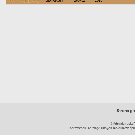
99
70-BFP-2
Bak Reizen
268752
2015
Strona g
© Administracja 
Korzystanie ze zdjęć i innych materiałów opu