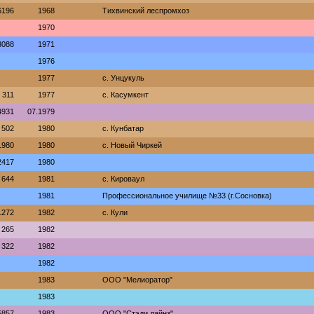
6196
1968
Тихвинский леспромхоз
1970
3088
1971
1976
1977
с. Унцукуль
311
1977
с. Касумкент
4931
07.1979
502
1980
с. Кунбатар
1980
1980
с. Новый Чиркей
2417
1980
644
1981
с. Кироваул
1981
Профессиональное училище №33 (г.Сосновка)
1272
1982
с. Кули
265
1982
322
1982
1982
1983
ООО "Мелиоратор"
1983
5857
1983
ООО "Стэди лайнз"