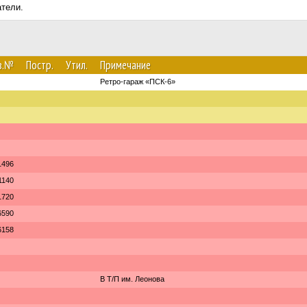
атели.
в.№
Постр.
Утил.
Примечание
Ретро-гараж «ПСК-6»
1496
1140
1720
6590
6158
В Т/П им. Леонова