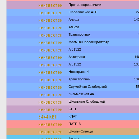
неизвестен
Прочие перевозчики
неизвестен
Шабалинское АТП
2
неизвестен
Альфа
14
неизвестен
Альфа
неизвестен
Транспортник
неизвестен
МалмыжПассажирАвтоТр
неизвестен
АК 1322
неизвестен
Автотранс
14
неизвестен
АК 1322
13
неизвестен
Новотранс-4
неизвестен
Транспортник
13
неизвестен
Служебные Слободской
5
неизвестен
Кильмезская АК
неизвестен
Школьные Слободской
неизвестен
СПП
5444 КВН
КПАТ
неизвестен
ПАТП-3
неизвестен
Школы-Сланцы
Альфа