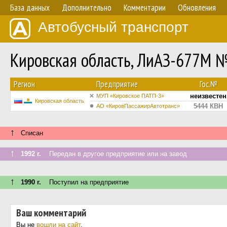
База данных
Дополнительно
Комментарии
Обновления
Автобусный транспорт
Кировская область, ЛиАЗ-677М 
Регион
Предприятие
Гос.№
неизвестен
МУП «Кировское ПАТП-3»
Кировская область
5444 КВН
АО «КировПассажирАвтотранс»
↑
Списан
↑
1992 г.
Передан в другое предприятие или на завод
↑
1990 г.
Поступил на предприятие
Ваш комментарий
Вы не
вошли на сайт
.