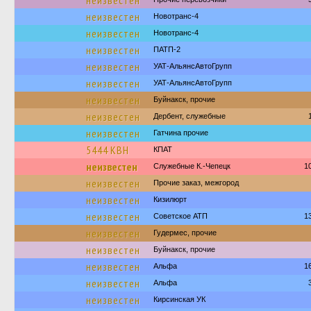
неизвестен
неизвестен
Новотранс-4
неизвестен
Новотранс-4
неизвестен
ПАТП-2
неизвестен
УАТ-АльянсАвтоГрупп
неизвестен
УАТ-АльянсАвтоГрупп
неизвестен
Буйнакск, прочие
неизвестен
Дербент, служебные
неизвестен
Гатчина прочие
5444 КВН
КПАТ
неизвестен
Служебные К.-Чепецк
1
неизвестен
Прочие заказ, межгород
неизвестен
Кизилюрт
неизвестен
Советское АТП
1
неизвестен
Гудермес, прочие
неизвестен
Буйнакск, прочие
неизвестен
Альфа
1
неизвестен
Альфа
неизвестен
Кирсинская УК