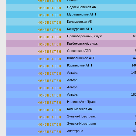
неизвестен
неизвестен
Подосиновская АК
неизвестен
Мурашинское АТП
неизвестен
Кильмезская АК
неизвестен
Кикнурское АТП
неизвестен
Правобережный, служ.
6
неизвестен
Казбековский, служ.
неизвестен
Советское АТП
неизвестен
Шабалинское АТП
14
неизвестен
Юрьянское АТП
14
неизвестен
Альфа
14
неизвестен
Альфа
неизвестен
Альфа
неизвестен
Альфа
18
неизвестен
НолинскАвтоТранс
неизвестен
Кильмезская АК
неизвестен
Зуевка-Новотранс
неизвестен
Зуевка-Новотранс
неизвестен
Автотранс
14