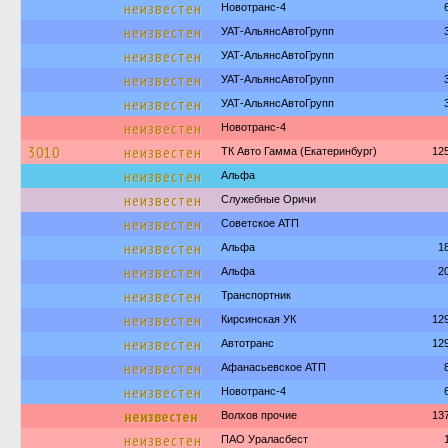
неизвестен
Новотранс-4
неизвестен
УАТ-АльянсАвтоГрупп
неизвестен
УАТ-АльянсАвтоГрупп
неизвестен
УАТ-АльянсАвтоГрупп
неизвестен
УАТ-АльянсАвтоГрупп
неизвестен
Новотранс-4
3010
неизвестен
ТК Авто Гамма (Екатеринбург)
12
неизвестен
Альфа
неизвестен
Служебные Оричи
неизвестен
Советское АТП
неизвестен
Альфа
1
неизвестен
Альфа
2
неизвестен
Транспортник
неизвестен
Кирсинская УК
12
неизвестен
Автотранс
12
неизвестен
Афанасьевское АТП
неизвестен
Новотранс-4
неизвестен
Волхов прочие
13
неизвестен
ПАО Ураласбест