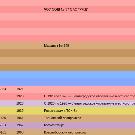
ЧОУ СОШ № 37 ОАО "РЖД"
Маршрут № 249
4554
1921
1923
С 1923 по 1926 — Ленинградское управление местного тр
1923
С 1923 по 1926 — Ленинградское управление местного тр
1939
Ретро-гараж «ПСК-6»
480
1961
Тосненский леспромхоз
48-Э
1967
Колхоз "Мир"
6161
1968
Красноборский леспромхоз