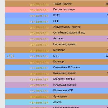
неизвестен
Тихвин прочие
4
неизвестен
Петроз таксопарк
неизвестен
КПАТ
неизвестен
СПП
неизвестен
Унцукульский, прочие
неизвестен
Сулейман-Стальский, пр.
неизвестен
Автоваи
неизвестен
Ногайский, прочие
неизвестен
Кизилюрт
х392
неизвестен
КПАТ
2
неизвестен
Кизилюрт
неизвестен
Служебные В.Поляны
неизвестен
Кулинский, прочие
неизвестен
Каспийск, прочие
неизвестен
Избербаш, прочие
неизвестен
Юрьянское АТП
неизвестен
Луга прочие
неизвестен
Альфа
Прочие перевозчики