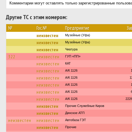
Комментарии могут оставлять только зарегистрированные пользов
Другие ТС с этим номером:
№
Гос.№
Предприятие
За
неизвестен
Музейные (Уфа)
неизвестен
Музейные (Уфа)
неизвестен
Чиатура
322
неизвестен
ГУП «ПП»
неизвестен
КАТ
неизвестен
А/К 1126
неизвестен
А/К 1126
1
неизвестен
А/К 1126
неизвестен
А/К 1126
неизвестен
А/К 1126
222
неизвестен
Прочие Служебные Киров
неизвестен
Динское АТП
неизвестен
неизвестен
Автобаза ГЭТ
неизвестен
Прочие