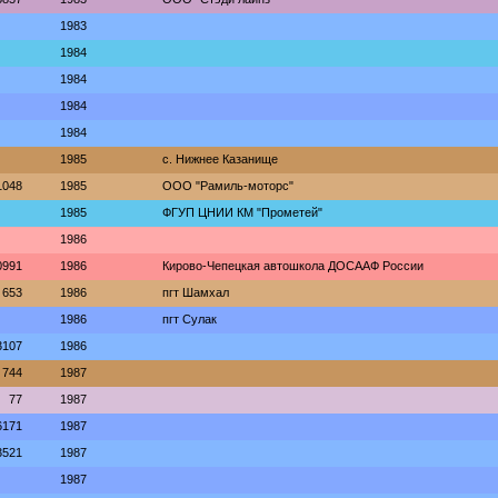
1983
1984
1984
1984
1984
1985
с. Нижнее Казанище
1048
1985
ООО "Рамиль-моторс"
1985
ФГУП ЦНИИ КМ "Прометей"
1986
0991
1986
Кирово-Чепецкая автошкола ДОСААФ России
653
1986
пгт Шамхал
1986
пгт Сулак
3107
1986
744
1987
77
1987
6171
1987
3521
1987
1987