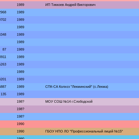
1989
ИП Тиккоев Андрей Викторович
2968
1989
0702
1989
1989
4348
1989
1989
87
1989
0911
1989
5263
1989
1989
4201
1989
5887
1989
СПК-СА Колхоз "Лекминский" (с.Лекма)
135
1989
198?
МОУ СОШ №14 г.Слободской
198?
198?
1990
1990
ГБОУ НПО ЛО "Профессиональный лицей №15"
1990