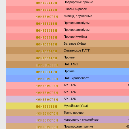
неизвестен
Подпорожье прочие
неизвестен
Школы-Кировск
неизвестен
Липецк, служебные
неизвестен
Прочие автобусы
неизвестен
Прочие автобусы
неизвестен
Прочие Кумёны
неизвестен
Батыров (Уфа)
неизвестен
Славянское ПАТП
неизвестен
Прочие
неизвестен
ПАТП №1
неизвестен
Прочие
неизвестен
ПАО Ураласбест
неизвестен
А/К 1126
неизвестен
А/К 1126
неизвестен
А/К 1126
неизвестен
Музейные (Уфа)
неизвестен
Тосно прочие
неизвестен
Ковернино - служебные
неизвестен
Подпорожье прочие
4