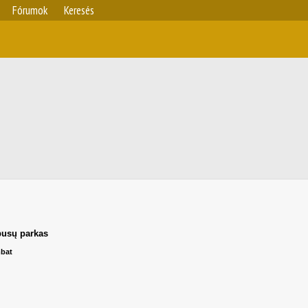
Fórumok
Keresés
busų parkas
mbat