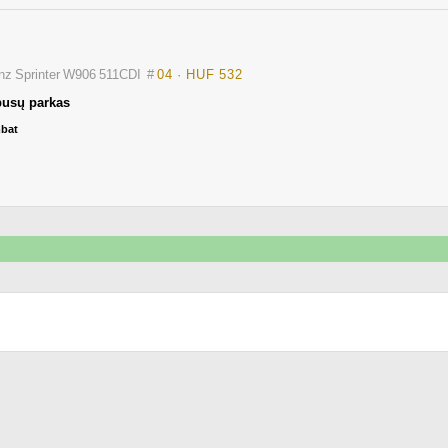
nz Sprinter W906 511CDI
#
04 · HUF 532
busų parkas
mbat