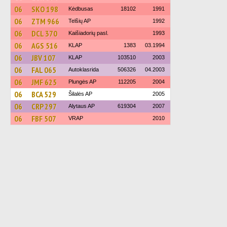
06
SKO 198
Kėdbusas
18102
1991
06
ZTM 966
Telšių AP
1992
06
DCL 370
Kaišiadorių pasl.
1993
06
AGS 516
KLAP
1383
03.1994
06
JBV 107
KLAP
103510
2003
06
FAL 065
Autoklasrida
506326
04.2003
06
JMF 625
Plungės AP
112205
2004
06
BCA 529
Šilalės AP
2005
06
CRP 297
Alytaus AP
619304
2007
06
FBF 507
VRAP
2010