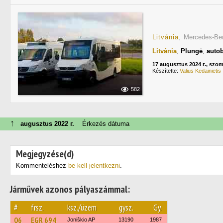
Litvánia
, Mercedes-Be
Litvánia
,
Plungė
,
auto
17 augusztus 2024 г., szo
Készítette:
Valius Kedainietis
582
↑
augusztus 2022 г.
Érkezés dátuma
Megjegyzése(d)
Kommenteléshez
be kell jelentkezni
.
Járművek azonos pályaszámmal:
#
frsz.
ksz./üzem
gysz.
Gy.
06
EGR 694
Joniškio AP
13190
1987