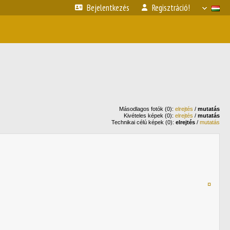
Bejelentkezés
Regisztráció!
Másodlagos fotók (0):
elrejtés
/
mutatás
Kivételes képek (0):
elrejtés
/
mutatás
Technikai célú képek (0):
elrejtés
/
mutatás
¤