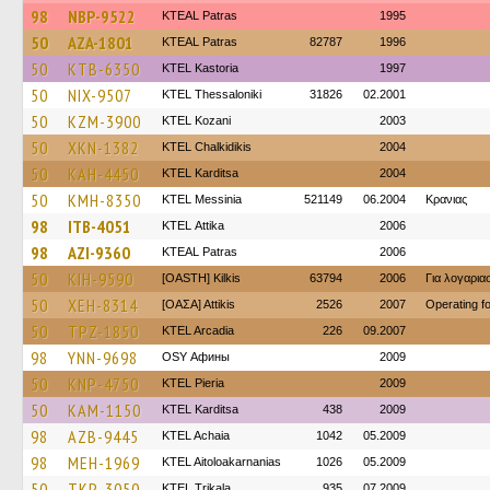
98
NBP-9522
KTEAL Patras
1995
50
AZA-1801
KTEAL Patras
82787
1996
50
KTB-6350
KTEL Kastoria
1997
50
NIX-9507
KTEL Thessaloniki
31826
02.2001
50
KZM-3900
ΚΤΕL Kozani
2003
50
XKN-1382
ΚΤΕL Chalkidikis
2004
50
KAH-4450
ΚΤΕL Karditsa
2004
50
KMH-8350
KTEL Messinia
521149
06.2004
Κρανιας
98
ITB-4051
KΤΕL Αttika
2006
98
AZI-9360
KTEAL Patras
2006
50
KIH-9590
[OASTH] Kilkis
63794
2006
Για λογαρι
50
XEH-8314
[ΟΑΣΑ] Αttikis
2526
2007
Operating 
50
TPZ-1850
KTEL Arcadia
226
09.2007
98
YNN-9698
OSY Афины
2009
50
KNP-4750
KTEL Pieria
2009
50
KAM-1150
ΚΤΕL Karditsa
438
2009
98
AZB-9445
KTEL Achaia
1042
05.2009
98
MEH-1969
KTEL Aitoloakarnanias
1026
05.2009
50
TKP-3050
ΚΤΕL Τrikala
935
07.2009