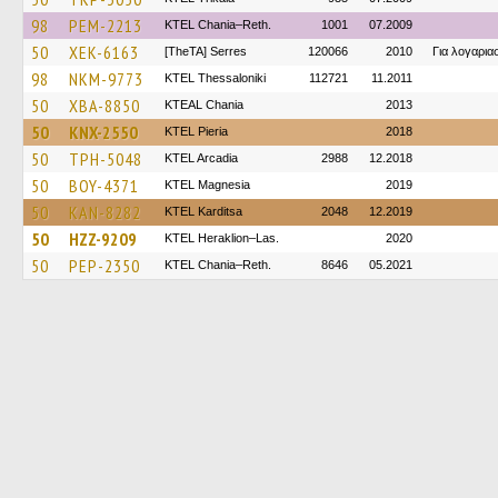
98
PEM-2213
KTEL Chania–Reth.
1001
07.2009
50
XEK-6163
[TheTA] Serres
120066
2010
Για λογαρι
98
NKM-9773
KTEL Thessaloniki
112721
11.2011
50
XBA-8850
KTEAL Chania
2013
50
KNX-2550
KTEL Pieria
2018
50
TPH-5048
KTEL Arcadia
2988
12.2018
50
BOY-4371
ΚΤΕL Magnesia
2019
50
KAN-8282
ΚΤΕL Karditsa
2048
12.2019
50
HZZ-9209
KTEL Heraklion–Las.
2020
50
PEP-2350
KTEL Chania–Reth.
8646
05.2021