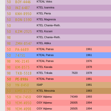
50
BOY-4446
KTEAL Volos
50
INZ-6487
KTEL Ioannina
50
KNH-8950
KTEL Pieria
50
BON-1590
ΚΤΕL Magnesia
50
KTEL Chania–Reth.
50
KZM-2325
ΚΤΕL Kozani
98
KTEL Chania–Reth.
98
ZMH-8547
KΤΕL Αttika
50
PA-6689
KTEAL Patras
1961
50
74751
KTEAL Patras
1961
98
MK-2145
KTEAL Patras
1976
98
KM-8575
KTEL Kavala
1978
98
TKB-5518
ΚΤΕL Τrikala
7620
1978
50
PE-8986
KTEAL Patras
1981
50
YN-8450
ISAP
1981
50
KMB-6725
KTEL Messinia
1983
50
YEH-7450
OSY Афины
74349
1993
50
YEM-4950
OSY Афины
26005
1994
98
YEM-4998
OSY Афины
26505
1994