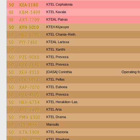
50
KEA-1180
KTEL Cephalonia
98
KBM-3499
KTEL Kavala
98
AXT-7799
KTEAL Patras
50
KYH-3010
ΚΤΕΛ Κέρκυρα
50
HKZ-6790
KTEL Chania–Reth.
50
PIY-7480
KTEAL Larissa
50
KTEL Xanthi
50
PZE-9380
KTEL Preveza
50
PZK-2630
KTEL Preveza
50
XEH-8310
[OASA] Corinthia
Operating 
50
EEK-5932
KTEL Pellas
50
XAP-7070
ΚΤΕL Euboea
50
PZK-4500
KTEL Preveza
50
HKH-6734
KTEL Heraklion–Las.
50
ATE-5499
KTEL Arta
50
PMH-8300
KTEL Drama
50
IZY-9655
Maroulis
50
KTA-3909
KTEL Kastoria
50
KOB-4270
KTEL Rhodope