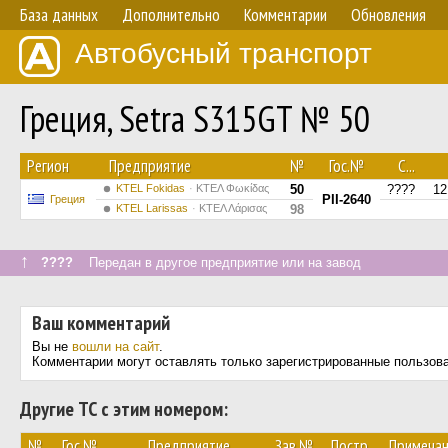
База данных
Дополнительно
Комментарии
Обновления
Автобусный транспорт
Греция, Setra S315GT № 50
Регион
Предприятие
№
Гос.№
С...
ΚΤΕL Fokidas
ΚΤΕΛ Φωκίδας
50
????
12
PII-2640
Греция
KTEL Larissas
ΚΤΕΛ Λάρισας
98
↑
????
Передан в другое предприятие или на завод
Ваш комментарий
Вы не
вошли на сайт
.
Комментарии могут оставлять только зарегистрированные пользов
Другие ТС с этим номером:
№
Гос.№
Предприятие
Зав.№
Постр.
Примеча