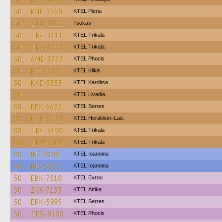
50
KNE-1550
KTEL Pieria
50
ZXO-1121
Tsokas
50
TKE-3111
ΚΤΕL Τrikala
50
TKH-8750
ΚΤΕL Τrikala
50
AME-3773
ΚΤΕL Phocis
50
KIE-1650
KTEL Kilkis
50
KAE-5353
ΚΤΕL Karditsa
50
KTEL Livadia
98
EPK-6622
KTEL Serres
98
HKH-3722
KTEL Heraklion–Las.
98
TKE-5190
ΚΤΕL Τrikala
98
TKM-7098
ΚΤΕL Τrikala
98
INZ-9190
KTEL Ioannina
98
INB-5815
KTEL Ioannina
50
EBK-7510
KTEL Evrou
50
ZKY-7133
KΤΕL Αttika
50
EPK-5995
KTEL Serres
50
TPB-9100
ΚΤΕL Phocis