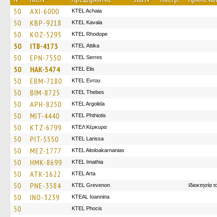
50
AXI-6000
KTEL Achaia
50
KBP-9218
KTEL Kavala
50
KOZ-5295
KTEL Rhodope
50
ITB-4173
KΤΕL Αttika
50
EPN-7550
KTEL Serres
50
HAK-3474
KTEL Elis
50
EBM-7180
KTEL Evrou
50
BIM-8725
KTEL Thebes
50
APH-8250
KTEL Argolida
50
MIT-4440
ΚΤΕL Phthiotis
50
KTZ-6799
ΚΤΕΛ Κέρκυρα
50
PIT-5550
KTEL Larissa
50
MEZ-1777
KTEL Aitoloakarnanias
50
HMK-8699
KTEL Imathia
50
ATK-1622
KTEL Arta
50
PNE-3584
ΚΤΕL Grevenon
Ιδιοκτησία 
50
INO-3239
KTEAL Ioannina
50
ΚΤΕL Phocis