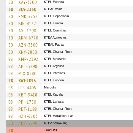
50
XAY-3700
ΚΤΕL Euboea
50
BOY-2330
KTEAL Volos
50
EMK-5757
KTEL Cephalonia
50
BIN-4137
KTEL Livadia
50
AXI-1790
KTEL Corinthia
50
AKM-6770
ΚΤΕΛ Λακωνίας
50
AZN-3500
KTEAL Patras
50
XNY-2850
KTEL Chania–Reth.
98
KMP-2392
KTEL Messinia
98
APT-3298
KTEL Argolida
98
MIX-8280
ΚΤΕL Phthiotis
98
XAT-2093
ΚΤΕL Euboea
98
ITE-4405
Maroulis
98
KBT-9418
KTEL Kavala
98
PPI-1780
KTEL Larissa
98
PET-1198
KTEL Chania–Reth.
98
HZH-6803
KTEL Heraklion–Las.
50
AKZ-3599
ΚΤΕΛ Λακωνίας
50
TrainΟSE