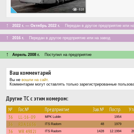
618
↑
2022 г. — Октябрь 2022 г.
Передан в другое предприятие или на
↑
2016 г.
Передан в другое предприятие или на завод
↑
Апрель 2008 г.
Поступил на предприятие
Ваш комментарий
Вы не
вошли на сайт
.
Комментарии могут оставлять только зарегистрированные пользов
Другие ТС с этим номером:
№
Гос.№
Предприятие
Зав.№
Постр.
Ут
36
LL-16-09
MPK Lublin
1954
36
RDA 1636
ITS Radom
48
1979
36
WR 4982J
ITS Radom
1428
12.1994
2