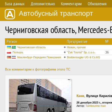
База данных
Дополнительно
Комментарии
Обновления
Автобусный транспорт
Черниговская область, Mercedes-
Регион
Предприятие
№
Черниговская область
Нежин, прочие
36
Польша
"Żak Tourist" Sp. z.o.o.
Мекленбург-Передняя Померания
Boddensegler UG & Co.KG
Все комментарии к фотографиям этого ТС
Киев
,
Вулиця Кирилі
26 декабря 2023 г., вторн
Автор:
Tambourine man