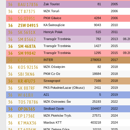
36
BAU 17836
Żak Tourist
81
2005
36
CT 87375
MZK Toruń
2006
36
SG 03951
PKM Gliwice
4284
2006
36
ZSW 04915
KA Świnoujście
9043
2010
36
SK 5651X
Henryk Polak
515
2011
36
SM 85662
Transgór Trzebinia
782
2013
06.2
36
SM 4687A
Transgór Trzebinia
1427
2015
36
SM 99842
Transgór Trzebinia
1295
2015
09.2
36
K3 FLIX6
INTER
278053
2017
36
KOS 92136
MZK Oświęcim
82
2018
36
SBI 3KN6
PKM Cz-Dz
18684
2018
36
KR 4FU75
Szwagropol
7166
2018
36
SK 887RF
PKS Południe/Lazar (Olkusz)
2411
2019
36
WI 618JJ
A21
5
2019
36
TOS 78786
MZK Ostrowiec Św
25193
2022
36
OP 0636S
Sindbad Opole
104407
2022
36
EP 1736E
MZK Piotrków Tryb.
27571
2024
36
K7 MAX36
Maxbus KTT
403218
2024
36
FZ 6036W
MZK Zielona Góra
10110
2025