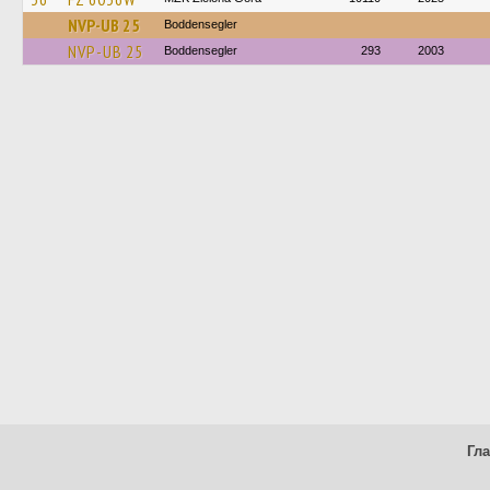
NVP-UB 25
Boddensegler
NVP-UB 25
Boddensegler
293
2003
Гл