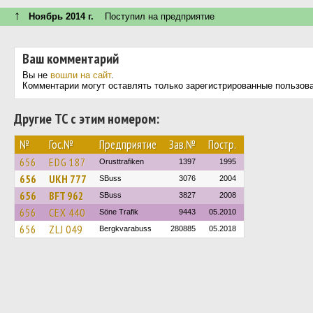
↑
Ноябрь 2014 г.
Поступил на предприятие
Ваш комментарий
Вы не
вошли на сайт
.
Комментарии могут оставлять только зарегистрированные пользов
Другие ТС с этим номером:
№
Гос.№
Предприятие
Зав.№
Постр.
656
EDG 187
Orusttrafiken
1397
1995
656
UKH 777
SBuss
3076
2004
656
BFT 962
SBuss
3827
2008
656
CEX 440
Söne Trafik
9443
05.2010
656
ZLJ 049
Bergkvarabuss
280885
05.2018