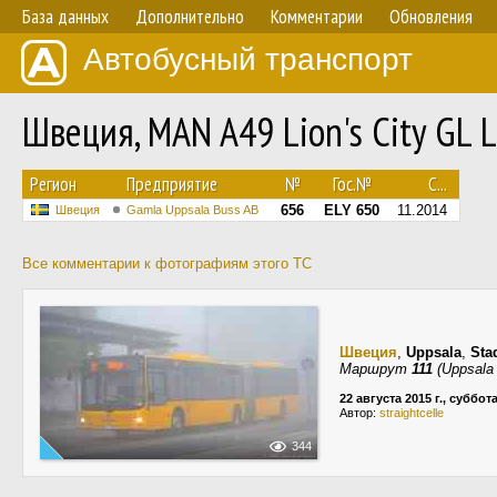
База данных
Дополнительно
Комментарии
Обновления
Автобусный транспорт
Швеция, MAN A49 Lion's City GL
Регион
Предприятие
№
Гос.№
С...
656
ELY 650
11.2014
Швеция
Gamla Uppsala Buss AB
Все комментарии к фотографиям этого ТС
Швеция
,
Uppsala
,
Sta
Маршрут
111
(Uppsala
22 августа 2015 г., суббот
Автор:
straightcelle
344