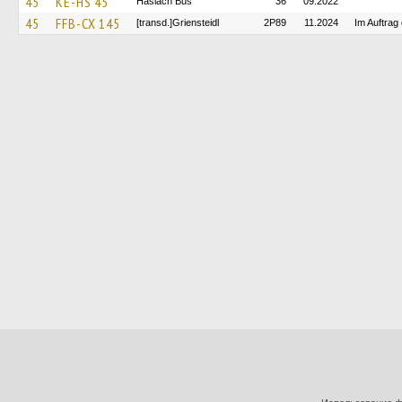
45
KE-HS 45
Haslach Bus
36
09.2022
45
FFB-CX 145
[transd.]Griensteidl
2P89
11.2024
Im Auftrag