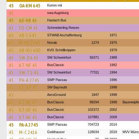
45
OA-KM 645
Komm mit
45
swa Augsburg
45
KE-HB 45
Haslach Bus
45
FO-CM 45
Schmetterling Reisen
45
AB-L 645
STWAB Aschaffenburg
1971
45
M-NV 2345
Novak
1274
1975
45
AB-KU 600
KVG Schöllkrippen
1979
45
SW-DA 45
SW Schweinfurt
56371
1988
45
KT-NF 45
BusClassic
1992
45
SW-TS 45
SW Schweinfurt
77311
1994
45
PA-A 2745
SWP Passau
1996
45
BT-XP 45
SW Bayreuth
1998
45
AeroGround
1847
1998
45
KT-NF 45
BusClassic
89294
1998
Baumwipfel
45
KT-NF 45
BusClassic
102372
2002
45
KT-NF 45
BusClassic
107881
2009
45
PA-A 2745
SWP Passau
704723
2014
45
M-C 2416
Geldhauser
128034
2019
MVV Münc