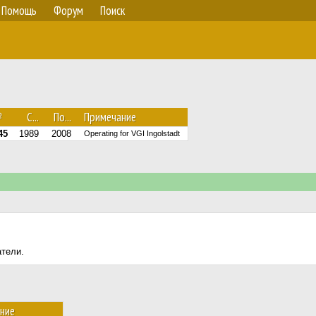
Помощь
Форум
Поиск
№
С...
По...
Примечание
45
1989
2008
Operating for VGI Ingolstadt
атели.
ние