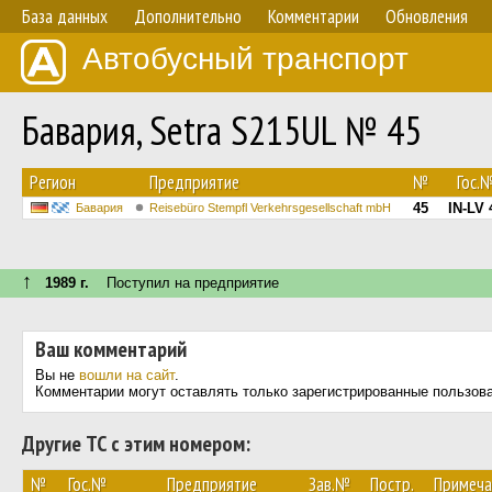
База данных
Дополнительно
Комментарии
Обновления
Автобусный транспорт
Бавария, Setra S215UL № 45
Регион
Предприятие
№
Гос.
45
IN-LV 
Бавария
Reisebüro Stempfl Verkehrsgesellschaft mbH
↑
1989 г.
Поступил на предприятие
Ваш комментарий
Вы не
вошли на сайт
.
Комментарии могут оставлять только зарегистрированные пользов
Другие ТС с этим номером:
№
Гос.№
Предприятие
Зав.№
Постр.
Примеча