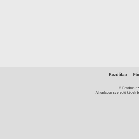
Kezdőlap
Fó
© Fotobus s
A honlapon szereplő képek fe