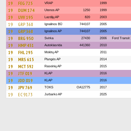
19
FEG 725
VRAP
1999
19
DUM 174
Utenos AP
1250
1999
19
UVV 195
Lazdijų AP
820
2003
19
GRP 368
Ignalinos BŪ
744107
2005
19
GRP 368
Ignalinos AP
744107
2005
19
BRG 950
Svirka
27430
2006
Ford Transit
19
HMP 451
Autoklasrida
441360
2010
19
FHL 295
Molėtų AP
2011
19
MRS 615
Plungės AP
2014
19
MCT 592
Raseinių AP
2015
19
JTF 019
KLAP
2016
19
JDD 019
KLAP
2016
19
JPV 769
TOKS
OA12775
2017
19
EC 9173
Jurbarko AP
2025