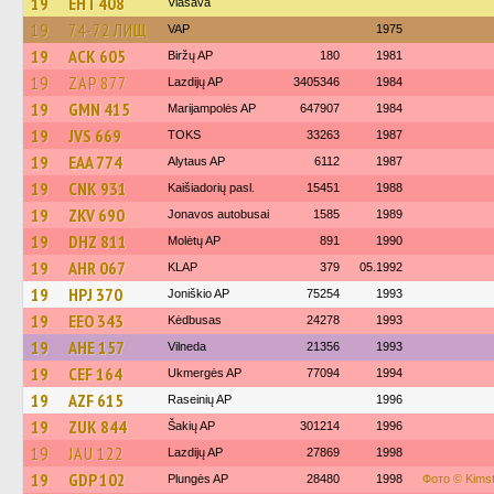
19
EHT 408
Vlasava
19
74-72 ЛИЩ
VAP
1975
19
ACK 605
Biržų AP
180
1981
19
ZAP 877
Lazdijų AP
3405346
1984
19
GMN 415
Marijampolės AP
647907
1984
19
JVS 669
TOKS
33263
1987
19
EAA 774
Alytaus AP
6112
1987
19
CNK 931
Kaišiadorių pasl.
15451
1988
19
ZKV 690
Jonavos autobusai
1585
1989
19
DHZ 811
Molėtų AP
891
1990
19
AHR 067
KLAP
379
05.1992
19
HPJ 370
Joniškio AP
75254
1993
19
EEO 343
Kėdbusas
24278
1993
19
AHE 157
Vilneda
21356
1993
19
CEF 164
Ukmergės AP
77094
1994
19
AZF 615
Raseinių AP
1996
19
ZUK 844
Šakių AP
301214
1996
19
JAU 122
Lazdijų AP
27869
1998
19
GDP 102
Plungės AP
28480
1998
Фото © Kims