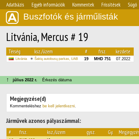
Adatbázis
Egyéb információk
Kommentek
Frissítések
Súgó
Buszfotók és járműlisták
Litvánia, Mercus # 19
Térség
ksz./üzem
#
frsz.
kezdete
19
MHD 751
07.2022
Litvánia
Šakių autobusų parkas, UAB
↑
július 2022 г.
Érkezés dátuma
Megjegyzése(d)
Kommenteléshez
be kell jelentkezni
.
Járművek azonos pályaszámmal:
#
frsz.
ksz./üzem
gysz.
Gy.
Megjegyzé