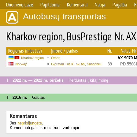
Duomenų bazė
Papildoma
Komentarai
Nauja
Pagalba
F
Autobusų transportas
Kharkov region, BusPrestige Nr. A
Regionas (miestas)
Įmonė / parkas
Nr.
Valst. Nr.
AX 9070 
Kharkov region
Other
39
PD 5566
Norway
Gjerstad Tur & Taxi AS, Sundebru
↑
2022 m. — 2022 m. birželis
Perduotas į kitą įmonę
↑
2016 m.
Gautas
Komentaras
Jūs
neprisijungėte
.
Komentuoti gali tik registruoti vartotojai.