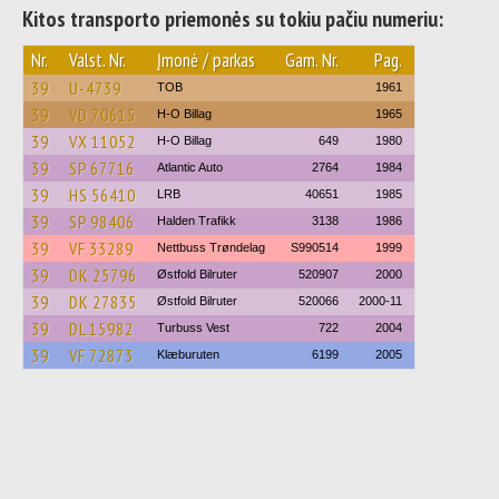
Kitos transporto priemonės su tokiu pačiu numeriu:
Nr.
Valst. Nr.
Įmonė / parkas
Gam. Nr.
Pag.
39
U-4739
TOB
1961
39
VD 70615
H-O Billag
1965
39
VX 11052
H-O Billag
649
1980
39
SP 67716
Atlantic Auto
2764
1984
39
HS 56410
LRB
40651
1985
39
SP 98406
Halden Trafikk
3138
1986
39
VF 33289
Nettbuss Trøndelag
S990514
1999
39
DK 25796
Østfold Bilruter
520907
2000
39
DK 27835
Østfold Bilruter
520066
2000-11
39
DL 15982
Turbuss Vest
722
2004
39
VF 72873
Klæburuten
6199
2005