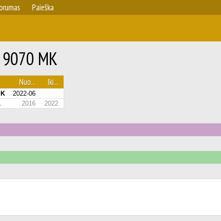
orumas
Paieška
X 9070 MK
Nuo...
Iki...
MK
2022-06
1
2016
2022