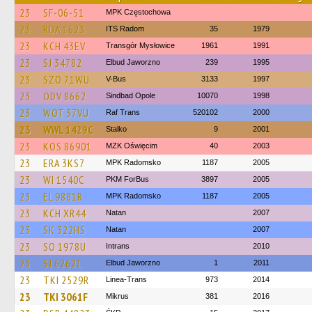
23
SF-06-51
MPK Częstochowa
23
RDA 1623
ITS Radom
35
1979
23
KCH 43EV
Transgór Mysłowice
1961
1991
23
SJ 34782
Elbud Jaworzno
239
1995
23
SZO 71WU
V-Bus
3133
1997
23
ODV 8662
Sindbad Opole
10070
1998
23
WOT 37VU
Raf Trans
520102
2000
23
WWL 1429C
Stalko
9
2001
23
KOS 86901
MZK Oświęcim
40
2003
23
ERA 3KS7
MPK Radomsko
1187
2005
23
WI 1540C
PKM ForBus
3897
2005
23
EL 9881R
MPK Radomsko
1187
2005
23
KCH XR44
Natan
2007
23
SK 322HS
Natan
2007
23
SO 1978U
Intrans
2010
23
SJ 62621
Elbud Jaworzno
1
2011
23
TKI 2529R
Linea-Trans
973
2014
23
TKI 3061F
Mikrus
381
2016