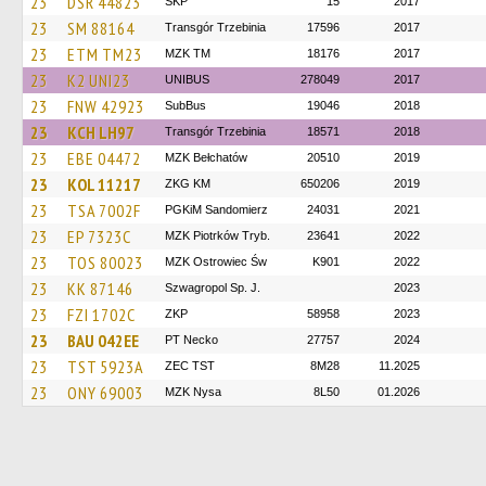
23
DSR 44823
ŚKP
15
2017
23
SM 88164
Transgór Trzebinia
17596
2017
23
ETM TM23
MZK TM
18176
2017
23
K2 UNI23
UNIBUS
278049
2017
23
FNW 42923
SubBus
19046
2018
23
KCH LH97
Transgór Trzebinia
18571
2018
23
EBE 04472
MZK Bełchatów
20510
2019
23
KOL 11217
ZKG KM
650206
2019
23
TSA 7002F
PGKiM Sandomierz
24031
2021
23
EP 7323C
MZK Piotrków Tryb.
23641
2022
23
TOS 80023
MZK Ostrowiec Św
K901
2022
23
KK 87146
Szwagropol Sp. J.
2023
23
FZI 1702C
ZKP
58958
2023
23
BAU 042EE
PT Necko
27757
2024
23
TST 5923A
ZEC TST
8M28
11.2025
23
ONY 69003
MZK Nysa
8L50
01.2026