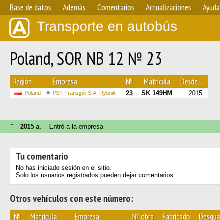
Base de datos
Además
Comentarios
Actualizaciones
Ayuda
Transporte en autobús
Poland, SOR NB 12 № 23
Región
Empresa
№
Matrícula
Desde...
23
SK 149HM
2015
Poland
PST Transgór S.A. Rybnik
↑
2015 a.
Entró a la empresa
Tu comentario
No has iniciado sesión en el sitio.
Solo los usuarios registrados pueden dejar comentarios..
Otros vehículos con este número:
№
Matrícula
Empresa
№ obra
Fabricado
Desgu