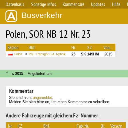
Datenbasis
Sonstige Infos
Kommentare
Updates
Hilfe
Busverkehr
Polen, SOR NB 12 Nr. 23
Region
Bhf.
Nr.
KZ
Von...
23
SK 149HM
2015
Polen
PST Transgór S.A. Rybnik
↑
г. 2015
Angeliefert am
Kommentar
Sie sind nicht
angemeldet
.
Melden Sie sich bitte an, um einen Kommentar zu schreiben.
Andere Fahrzeuge mit gleichem Fz.-Nummer:
Nr.
KZ
Bhf.
Fab.-Nr.
Bj.
Verschr.