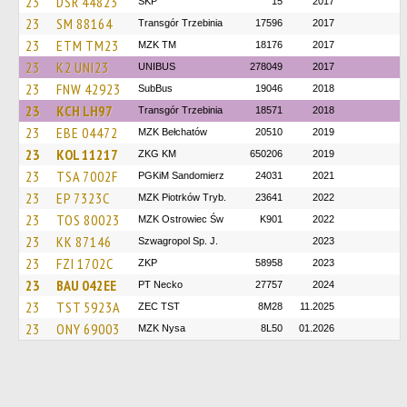
23
DSR 44823
ŚKP
15
2017
23
SM 88164
Transgór Trzebinia
17596
2017
23
ETM TM23
MZK TM
18176
2017
23
K2 UNI23
UNIBUS
278049
2017
23
FNW 42923
SubBus
19046
2018
23
KCH LH97
Transgór Trzebinia
18571
2018
23
EBE 04472
MZK Bełchatów
20510
2019
23
KOL 11217
ZKG KM
650206
2019
23
TSA 7002F
PGKiM Sandomierz
24031
2021
23
EP 7323C
MZK Piotrków Tryb.
23641
2022
23
TOS 80023
MZK Ostrowiec Św
K901
2022
23
KK 87146
Szwagropol Sp. J.
2023
23
FZI 1702C
ZKP
58958
2023
23
BAU 042EE
PT Necko
27757
2024
23
TST 5923A
ZEC TST
8M28
11.2025
23
ONY 69003
MZK Nysa
8L50
01.2026