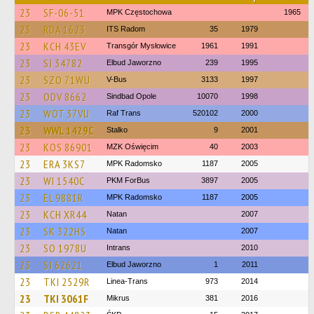
23
SF-06-51
MPK Częstochowa
1965
23
RDA 1623
ITS Radom
35
1979
23
KCH 43EV
Transgór Mysłowice
1961
1991
23
SJ 34782
Elbud Jaworzno
239
1995
23
SZO 71WU
V-Bus
3133
1997
23
ODV 8662
Sindbad Opole
10070
1998
23
WOT 37VU
Raf Trans
520102
2000
23
WWL 1429C
Stalko
9
2001
23
KOS 86901
MZK Oświęcim
40
2003
23
ERA 3KS7
MPK Radomsko
1187
2005
23
WI 1540C
PKM ForBus
3897
2005
23
EL 9881R
MPK Radomsko
1187
2005
23
KCH XR44
Natan
2007
23
SK 322HS
Natan
2007
23
SO 1978U
Intrans
2010
23
SJ 62621
Elbud Jaworzno
1
2011
23
TKI 2529R
Linea-Trans
973
2014
23
TKI 3061F
Mikrus
381
2016