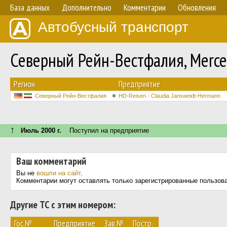
База данных
Дополнительно
Комментарии
Обновления
Автобусный транспорт
Северный Рейн-Вестфалия, Merc
Регион
Предприятие
Северный Рейн-Вестфалия
HD-Reisen - Claudia Jansweidt-Hermann
↑
Июль 2000 г.
Поступил на предприятие
Ваш комментарий
Вы не
вошли на сайт
.
Комментарии могут оставлять только зарегистрированные пользов
Другие ТС с этим номером:
Гос.№
Предприятие
Зав.№
Постр.