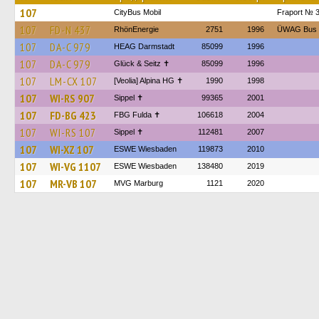
107
CityBus Mobil
Fraport № 
107
FD-N 437
RhönEnergie
2751
1996
ÜWAG Bus
107
DA-C 979
HEAG Darmstadt
85099
1996
107
DA-C 979
Glück & Seitz ✝
85099
1996
107
LM-CX 107
[Veolia] Alpina HG ✝
1990
1998
107
WI-RS 907
Sippel ✝︎
99365
2001
107
FD-BG 423
FBG Fulda ✝
106618
2004
107
WI-RS 107
Sippel ✝︎
112481
2007
107
WI-XZ 107
ESWE Wiesbaden
119873
2010
107
WI-VG 1107
ESWE Wiesbaden
138480
2019
107
MR-VB 107
MVG Marburg
1121
2020