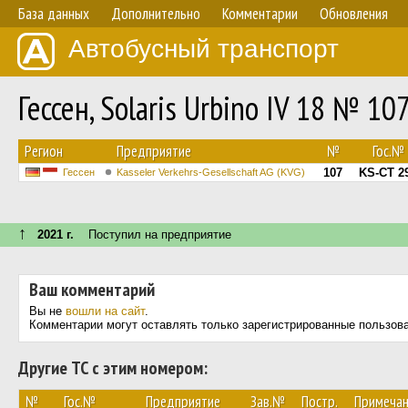
База данных
Дополнительно
Комментарии
Обновления
Автобусный транспорт
Гессен, Solaris Urbino IV 18 № 10
Регион
Предприятие
№
Гос.№
107
KS-CT 2
Гессен
Kasseler Verkehrs-Gesellschaft AG (KVG)
↑
2021 г.
Поступил на предприятие
Ваш комментарий
Вы не
вошли на сайт
.
Комментарии могут оставлять только зарегистрированные пользов
Другие ТС с этим номером:
№
Гос.№
Предприятие
Зав.№
Постр.
Примеча