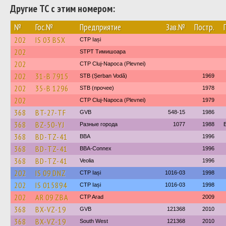
Другие ТС с этим номером:
№
Гос.№
Предприятие
Зав.№
Постр.
202
IS 03 BSX
CTP Iași
202
STPT Тимишоара
202
CTP Cluj-Napoca (Plevnei)
202
31-B 7915
STB (Șerban Vodă)
1969
202
35-B 1296
STB (прочее)
1978
202
CTP Cluj-Napoca (Plevnei)
1979
368
BT-27-TF
GVB
548-15
1986
368
BZ-50-YJ
Разные города
1077
1988
368
BD-TZ-41
BBA
1996
368
BD-TZ-41
BBA-Connex
1996
368
BD-TZ-41
Veolia
1996
202
IS 09 DNZ
CTP Iași
1016-03
1998
202
IS 015894
CTP Iași
1016-03
1998
202
AR 09 ZBA
CTP Arad
2009
368
BX-VZ-19
GVB
121368
2010
368
BX-VZ-19
South West
121368
2010