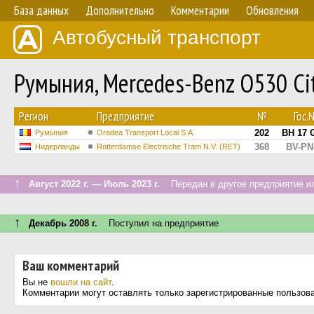
База данных
Дополнительно
Комментарии
Обновления
Автобусный транспорт
Румыния, Mercedes-Benz O530 Cit
Регион
Предприятие
№
Гос.
202
BH 17 
Румыния
Oradea Transport Local S.A.
368
BV-PN
Нидерланды
Rotterdamse Electrische Tram N.V. (RET)
↑
Август 2022 г. — Июль 2023 г.
Передан в другое предприятие ил
↑
Декабрь 2008 г.
Поступил на предприятие
Ваш комментарий
Вы не
вошли на сайт
.
Комментарии могут оставлять только зарегистрированные пользов