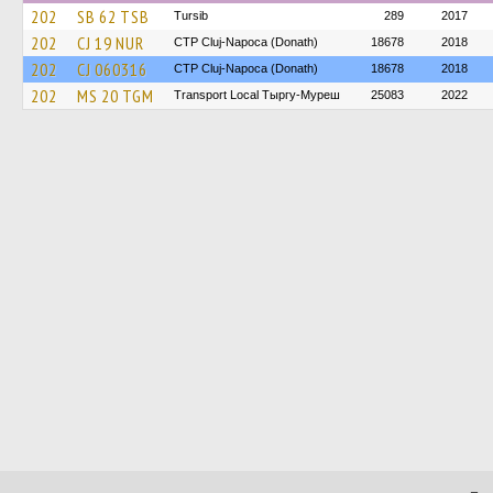
202
SB 62 TSB
Tursib
289
2017
202
CJ 19 NUR
CTP Cluj-Napoca (Donath)
18678
2018
202
CJ 060316
CTP Cluj-Napoca (Donath)
18678
2018
202
MS 20 TGM
Transport Local Тыргу-Муреш
25083
2022