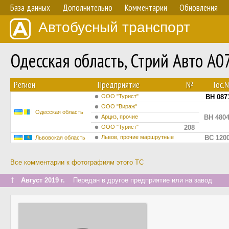
База данных
Дополнительно
Комментарии
Обновления
Автобусный транспорт
Одесская область, Стрий Авто А
Регион
Предприятие
№
Гос.
ООО "Турист"
BH 087
ООО "Вираж"
Одесская область
Арциз, прочие
BH 480
ООО "Турист"
208
Львов, прочие маршрутные
BC 120
Львовская область
Все комментарии к фотографиям этого ТС
↑
Август 2019 г.
Передан в другое предприятие или на завод