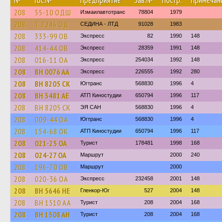
№
Гос.№
Предприятие
Зав.№
Постр.
Примечан
208
55-10 ОДШ
Измаилавтотранс
78804
1979
208
Т 7246 ОД
СЕДИНА - ЛТД
91028
1983
208
333-99 ОВ
Экспресс
82
1990
148
208
414-44 ОВ
Экспресс
28359
1991
148
208
016-11 ОА
Экспресс
254034
1992
148
208
BH 0076 AA
Экспресс
226555
1992
280
208
BH 8205 CK
Югтранс
568830
1996
4
208
BH 3481 AE
АТП Киностудии
650794
1996
117
208
BH 8205 CK
ЭЯ САН
568830
1996
4
208
009-44 ОА
Югтранс
568830
1996
4
208
154-68 ОК
АТП Киностудии
650794
1996
117
208
021-25 ОА
Турист
178481
1998
168
208
024-27 ОА
Маршрут
2000
240
208
196-70 ОВ
Маршрут
2000
208
020-36 ОА
Экспресс
232458
2001
148
208
BH 5646 HE
Гленкор-Юг
527
2004
148
208
BH 1510 AA
Турист
208
2004
168
208
BH 1508 AH
Турист
208
2004
168