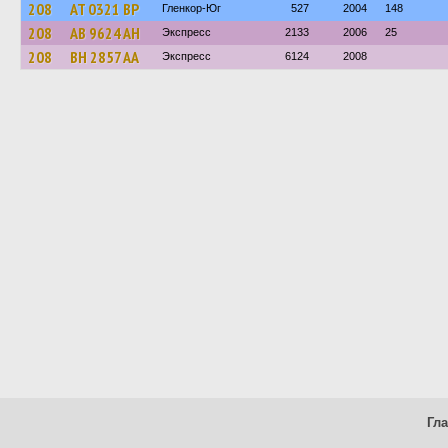
208
AT 0321 BP
Гленкор-Юг
527
2004
148
208
AB 9624 AH
Экспресс
2133
2006
25
208
BH 2857 AA
Экспресс
6124
2008
Гл