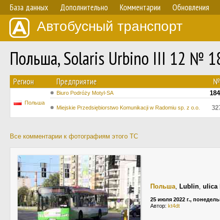
База данных
Дополнительно
Комментарии
Обновления
Автобусный транспорт
Польша, Solaris Urbino III 12 № 
Регион
Предприятие
№
184
Biuro Podróży Motyl-SA
Польша
32
Miejskie Przedsiębiorstwo Komunikacji w Radomiu sp. z o.o.
Все комментарии к фотографиям этого ТС
Польша
,
Lublin
,
ulica
25 июля 2022 г., понедел
Автор:
kt4dt