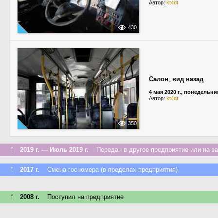
Автор:
kt4dt
430
Салон
,
вид назад
4 мая 2020 г., понедельни
Автор:
kt4dt
350
↑
2019 г. — Июль 2019 г.
Передан в другое предприятие или на з
↑
2017 г.
Смена госномера (в пределах предприятия)
↑
2008 г.
Поступил на предприятие