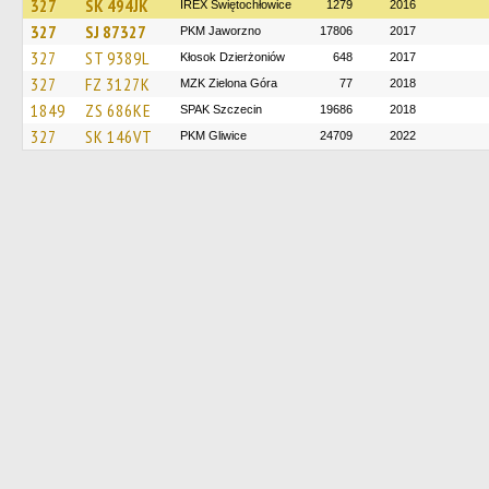
327
SK 494JK
IREX Świętochłowice
1279
2016
327
SJ 87327
PKM Jaworzno
17806
2017
327
ST 9389L
Kłosok Dzierżoniów
648
2017
327
FZ 3127K
MZK Zielona Góra
77
2018
1849
ZS 686KE
SPAK Szczecin
19686
2018
327
SK 146VT
PKM Gliwice
24709
2022