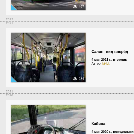
497
2022
2021
Салон
,
вид вперёд
4 мая 2021 г., вторник
Автор:
kt4dt
284
2021
2020
Кабина
4 мая 2020 г., понедельни