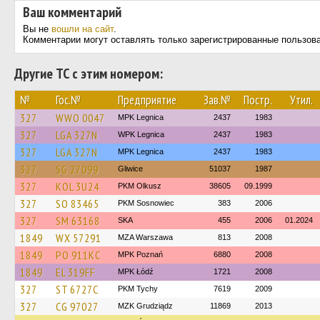
Ваш комментарий
Вы не
вошли на сайт
.
Комментарии могут оставлять только зарегистрированные пользов
Другие ТС с этим номером:
№
Гос.№
Предприятие
Зав.№
Постр.
Утил.
327
WWO 0047
MPK Legnica
2437
1983
327
LGA 327N
WPK Legnica
2437
1983
327
LGA 327N
MPK Legnica
2437
1983
327
SG 27099
Gliwice
51037
1987
327
KOL 3U24
PKM Olkusz
38605
09.1999
327
SO 83465
PKM Sosnowiec
383
2006
327
SM 63168
SKA
455
2006
01.2024
1849
WX 57291
MZA Warszawa
813
2008
1849
PO 911KC
MPK Poznań
6880
2008
1849
EL 319FF
MPK Łódź
1721
2008
327
ST 6727C
PKM Tychy
7619
2009
327
CG 97027
MZK Grudziądz
11869
2013