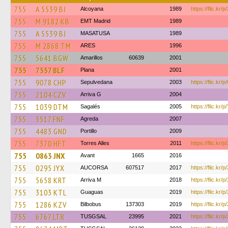
755
A 5539 BJ
Alcoyana
1989
https://flic.kr/
755
M 9182 KB
EMT Madrid
1989
755
A 5539 BJ
MASATUSA
1989
755
M 2868 TM
ARES
1996
755
5641 BGW
Amarillos
60639
2001
755
7557 BLF
Plana
2001
755
9078 CHP
Sepulvedana
2003
https://flic.kr/
755
2104 CZV
Arriva G
2004
755
1039 DTM
Sagalés
2005
https://flic.kr
755
3517 FNF
Agreda
2007
755
4483 GND
Portillo
2009
755
7370 HFT
Torres Alles
2011
https://flic.kr
755
0863 JNX
Avant
1665
2016
755
0295 JYX
AUCORSA
607517
2017
https://flic.kr
755
5658 KRT
Arriva M
2018
https://flic.kr/
755
3103 KTL
Guaguas
2019
https://flic.kr
755
1286 KZV
Bilbobus
137303
2019
https://flic.kr/
755
6767 LTR
TUSGSAL
23995
2021
https://flic.kr