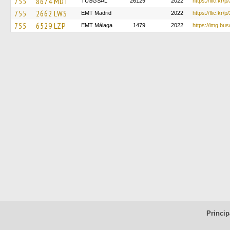
755
8674 MDT
TUSGSAL
26129
2022
https://flic.kr
755
2662 LWS
EMT Madrid
2022
https://flic.kr/
755
6529 LZP
EMT Málaga
1479
2022
https://img.bu
Princip