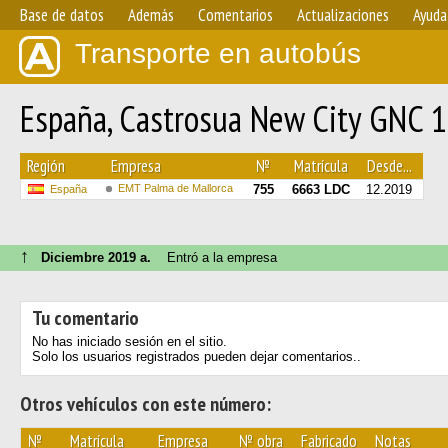
Base de datos
Además
Comentarios
Actualizaciones
Ayuda
Transporte en autobús
España, Castrosua New City GNC 
Región
Empresa
№
Matrícula
Desde...
EMT Palma de Mallorca
755
6663 LDC
12.2019
España
↑
Diciembre 2019 a.
Entró a la empresa
Tu comentario
No has iniciado sesión en el sitio.
Solo los usuarios registrados pueden dejar comentarios..
Otros vehículos con este número:
№
Matrícula
Empresa
№ obra
Fabricado
Notas