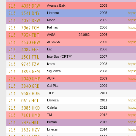
213
4055 DRW
Avanza Baix
2005
213
1341 DNY
Llorente
2005
https:
213
4055 DRW
Mohn
2005
https
213
7962 FCM
Palmas
2006
https
213
7934 FBT
AVSA
241662
2006
213
4330 FHW
AUVASA
2006
https:
213
4082 FFZ
Lat
2006
213
1501 FTL
InterBus (CRTM)
2007
213
9745 FZV
Izaro
2008
https
213
3894 GFM
Sigüenza
2008
https
213
1049 GMP
AUIF
2009
https
213
3840 GRD
Cal Pita
2009
213
9388 HDB
TILP
2011
213
0617 HCJ
Llaneza
2011
https
213
5085 HKD
Calella
2012
https
213
7101 HMX
TM
2012
https
213
5427 HKL
Bilman
2012
https
213
1622 HZV
Linecar
2014
https: