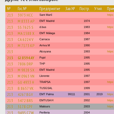
№
Гос.№
Предприятие
Зав.№
Постр.
Утил.
При
213
3973 HCC
Sant Martì
https:
213
M 8333 AP
EMT Madrid
1974
213
SS 7625 S
d.bus
1983
https
213
MA 1588 X
EMT Málaga
1984
213
CA 6224 V
Carraca
1987
213
M 7173 KP
Arriva M
1990
213
Alcoyana
1993
https
213
GI 8594 AY
Pujol
1995
213
7806 DRP
THP
1995
213
M 9828 SX
EMT Madrid
1995
213
M 0963 VN
Llorente
1997
213
GU 4933 H
TRAPSA
1997
https
213
B 8657 VK
TUSGSAL
1999
213
4267 BGV
EMT Palma
99111
2001
2019
https:
213
5472 BRS
EMTUSA H
2002
https
213
5178 CPF
Maitours
2003
https
213
9495 CZW
Periferia
2004