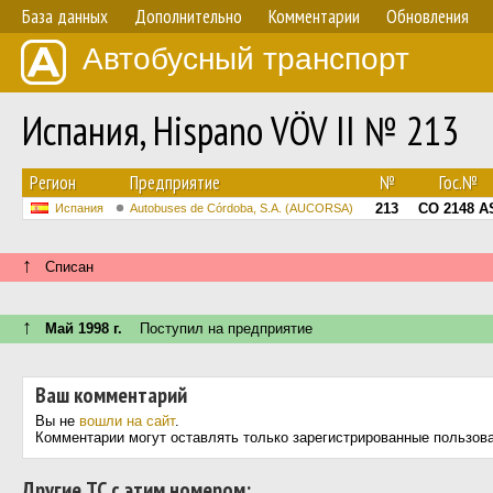
База данных
Дополнительно
Комментарии
Обновления
Автобусный транспорт
Испания, Hispano VÖV II № 213
Регион
Предприятие
№
Гос.№
213
CO 2148 A
Испания
Autobuses de Córdoba, S.A. (AUCORSA)
↑
Списан
↑
Май 1998 г.
Поступил на предприятие
Ваш комментарий
Вы не
вошли на сайт
.
Комментарии могут оставлять только зарегистрированные пользов
Другие ТС с этим номером: