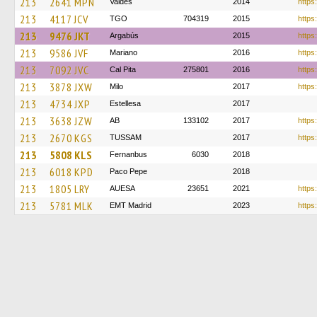
213
2641 MPN
Valdes
2014
https
213
4117 JCV
TGO
704319
2015
https:
213
9476 JKT
Argabús
2015
https
213
9586 JVF
Mariano
2016
https
213
7092 JVC
Cal Pita
275801
2016
https
213
3878 JXW
Milo
2017
https:
213
4734 JXP
Estellesa
2017
213
3638 JZW
AB
133102
2017
https
213
2670 KGS
TUSSAM
2017
https:
213
5808 KLS
Fernanbus
6030
2018
213
6018 KPD
Paco Pepe
2018
213
1805 LRY
AUESA
23651
2021
https
213
5781 MLK
EMT Madrid
2023
https: