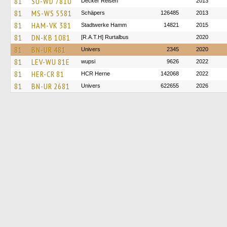
81
SU-WD 7810
Decker Reisen
2013
81
MS-WS 5581
Schäpers
126485
2013
81
HAM-VK 381
Stadtwerke Hamm
14821
2015
81
DN-KB 1081
[R.A.T.H] Rurtalbus
2020
81
BN-UR 481
Univers
2345
2020
81
LEV-WU 81E
wupsi
9626
2022
81
HER-CR 81
HCR Herne
142068
2022
81
BN-UR 2681
Univers
622655
2026