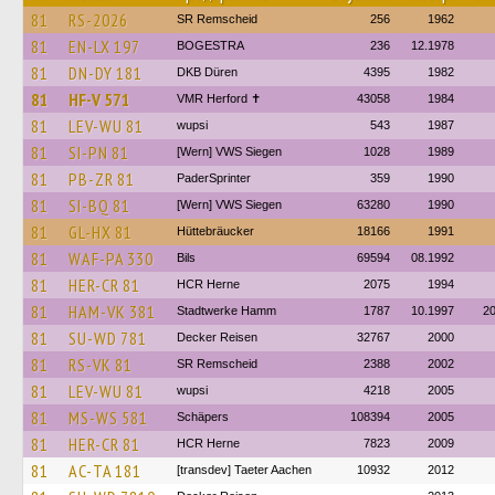
81
RS-2026
SR Remscheid
256
1962
81
EN-LX 197
BOGESTRA
236
12.1978
81
DN-DY 181
DKB Düren
4395
1982
81
HF-V 571
VMR Herford ✝
43058
1984
81
LEV-WU 81
wupsi
543
1987
81
SI-PN 81
[Wern] VWS Siegen
1028
1989
81
PB-ZR 81
PaderSprinter
359
1990
81
SI-BQ 81
[Wern] VWS Siegen
63280
1990
81
GL-HX 81
Hüttebräucker
18166
1991
81
WAF-PA 330
Bils
69594
08.1992
81
HER-CR 81
HCR Herne
2075
1994
81
HAM-VK 381
Stadtwerke Hamm
1787
10.1997
2
81
SU-WD 781
Decker Reisen
32767
2000
81
RS-VK 81
SR Remscheid
2388
2002
81
LEV-WU 81
wupsi
4218
2005
81
MS-WS 581
Schäpers
108394
2005
81
HER-CR 81
HCR Herne
7823
2009
81
AC-TA 181
[transdev] Taeter Aachen
10932
2012