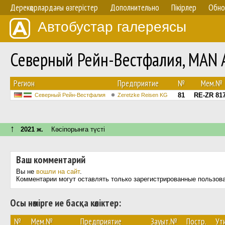
Дерекқорлардағы өзгерістер
Дополнительно
Пікірлер
Обно
Автобустар галереясы
Северный Рейн-Вестфалия, MAN A
Регион
Предприятие
№
Мем.№
81
RE-ZR 81
Северный Рейн-Вестфалия
Zeretzke Reisen KG
↑
2021 ж.
Кәсіпорынға түсті
Ваш комментарий
Вы не
вошли на сайт
.
Комментарии могут оставлять только зарегистрированные пользов
Осы нөмірге ие басқа көліктер:
№
Мем.№
Предприятие
Зауыт.№
Постр.
Ут