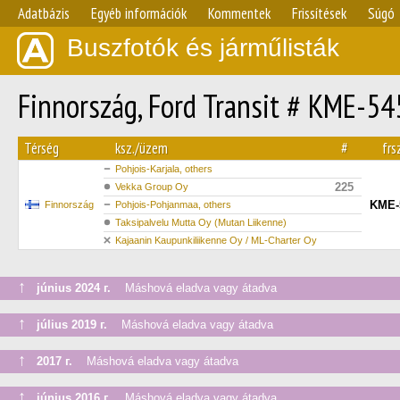
Adatbázis
Egyéb információk
Kommentek
Frissítések
Súgó
Buszfotók és járműlisták
Finnország, Ford Transit # KME-54
Térség
ksz./üzem
#
frs
Pohjois-Karjala, others
225
Vekka Group Oy
KME-
Finnország
Pohjois-Pohjanmaa, others
Taksipalvelu Mutta Oy (Mutan Liikenne)
Kajaanin Kaupunkiliikenne Oy / ML-Charter Oy
↑
június 2024 г.
Máshová eladva vagy átadva
↑
július 2019 г.
Máshová eladva vagy átadva
↑
2017 г.
Máshová eladva vagy átadva
↑
június 2016 г.
Máshová eladva vagy átadva