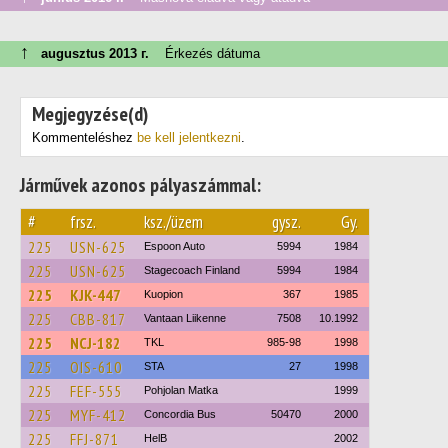
↑
augusztus 2013 г.
Érkezés dátuma
Megjegyzése(d)
Kommenteléshez
be kell jelentkezni
.
Járművek azonos pályaszámmal:
#
frsz.
ksz./üzem
gysz.
Gy.
225
USN-625
Espoon Auto
5994
1984
225
USN-625
Stagecoach Finland
5994
1984
225
KJK-447
Kuopion
367
1985
225
CBB-817
Vantaan Liikenne
7508
10.1992
225
NCJ-182
TKL
985-98
1998
225
OIS-610
STA
27
1998
225
FEF-555
Pohjolan Matka
1999
225
MYF-412
Concordia Bus
50470
2000
225
FFJ-871
HelB
2002