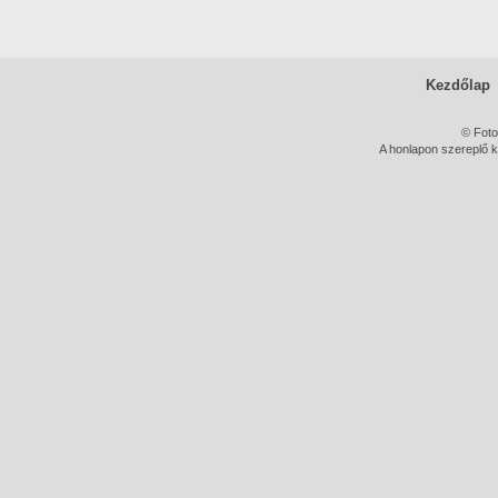
Kezdőlap
© Foto
A honlapon szereplő k