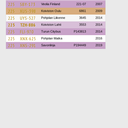
225
SBY-173
Veolia Finland
221-07
2007
225
XUS-398
Koiviston Oulu
6861
2009
225
UYS-527
Pohjolan Liikenne
3645
2014
225
TZH-886
Koiviston Lahti
3553
2014
225
FLI-970
Turun Citybus
P143813
2014
225
XNX-625
Pohjolan Matka
2016
225
XNS-291
Savonlinja
P194449
2019